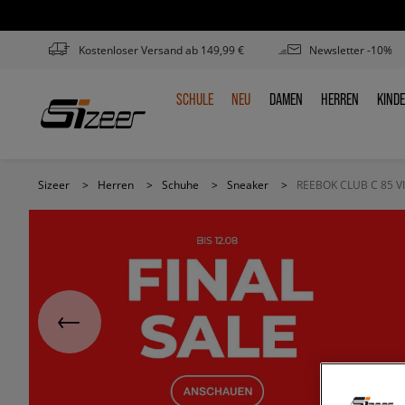
Kostenloser Versand ab 149,99 €
Newsletter -10%
SCHULE
NEU
DAMEN
HERREN
KIND
SCHULE
NEU
DAMEN
HERREN
KIN
Sizeer
>
Herren
>
Schuhe
>
Sneaker
>
REEBOK CLUB C 85 V