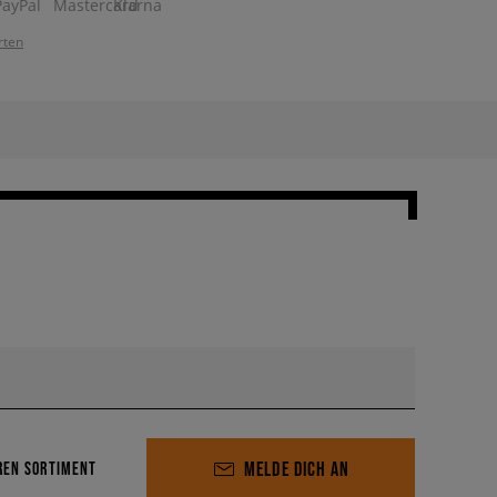
rten
MELDE DICH AN
REN SORTIMENT