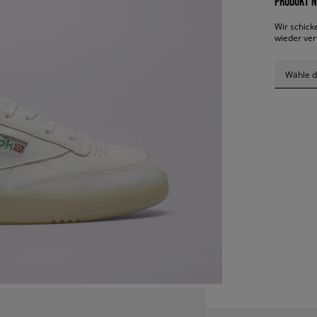
PRODUKT N
Wir schick
wieder ver
Wähle d