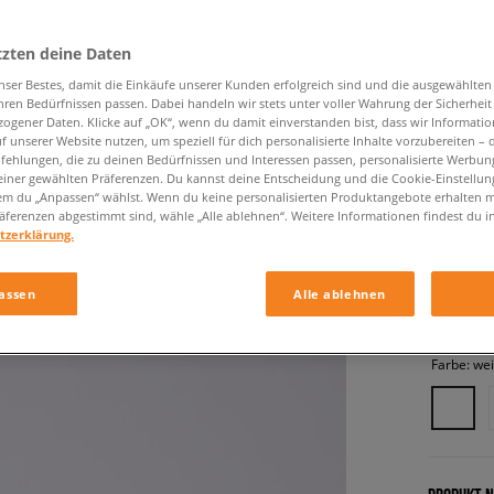
tzten deine Daten
nser Bestes, damit die Einkäufe unserer Kunden erfolgreich sind und die ausgewählte
hren Bedürfnissen passen. Dabei handeln wir stets unter voller Wahrung der Sicherheit
ogener Daten. Klicke auf „OK“, wenn du damit einverstanden bist, dass wir Informati
f unserer Website nutzen, um speziell für dich personalisierte Inhalte vorzubereiten – 
ehlungen, die zu deinen Bedürfnissen und Interessen passen, personalisierte Werbun
einer gewählten Präferenzen. Du kannst deine Entscheidung und die Cookie-Einstellung
REEBOK
em du „Anpassen“ wählst. Wenn du keine personalisierten Produktangebote erhalten m
äferenzen abgestimmt sind, wähle „Alle ablehnen“. Weitere Informationen findest du i
herren, s
tzerklärung.
54,99 €
assen
Alle ablehnen
Farbe:
we