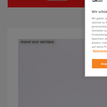
Wir schü
Wir geben u
optimal zu i
personenbez
Verhalten au
Produktempf
Speichern d
PRODUKT NICHT VERFÜGBAR
ändern, ind
auf deine Pr
Datenschu
Anp