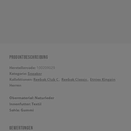
PRODUKTBESCHREIBUNG
Herstellercode:
100209029
Kategorie:
Sneaker
Kollektionen:
Reebok Club C
Reebok Classic
Etnies Kingpin
Herren
Obermaterial: Naturleder
Innenfutter: Textil
Sohle: Gummi
BEWERTUNGEN