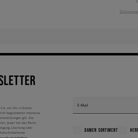
Zahlungsa
SLETTER
E-Mail
A. mit Sitz in Erkner
tlich begründeten Interesse
nstleistungen gilt. Die
ten. Jeder hat das Recht,
htigung, Löschung oder
DAMEN SORTIMENT
HER
 Aufsichtsbehörde
enschutzrichtlinie.