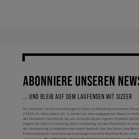
ABONNIERE UNSEREN NEW
... UND BLEIB AUF DEM LAUFENDEN MIT SIZEER
Der Verwalter der personenbezogenen Daten ist Marketing Investment Group S.
(15537), Dr. Hans-Lebach-Str. 2, werden die oben angegebenen Daten im rech
des Verwalters verarbeitet, das als Vermarktung der eigenen Produkte und Die
Angabe der Daten ist freiwillig, jedoch notwendig, um den Newsletter zu erhal
der Verarbeitung zu widersprechen sowie Auskunft über die Daten, ihre Beric
Einschränkung der Verarbeitung zu verlangen und eine Beschwerde bei einer
Die vollständige Datenschutzerklärung findest du in der Dat
einzureichen.