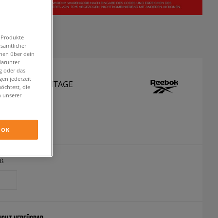
n Produkte
 sämtlicher
onen über dein
darunter
g oder das
en jederzeit
 CLUB C 85 VINTAGE
öchtest, die
n unserer
neaker
OK
inkl. MwSt.
iß