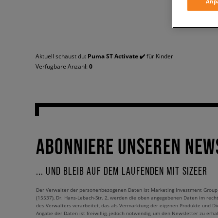
Anp
Aktuell schaust du:
Puma ST Activate ✔️
für Kinder
Verfügbare Anzahl:
0
ABONNIERE UNSEREN NEW
... UND BLEIB AUF DEM LAUFENDEN MIT SIZEER
Der Verwalter der personenbezogenen Daten ist Marketing Investment Group S.
(15537), Dr. Hans-Lebach-Str. 2, werden die oben angegebenen Daten im rech
des Verwalters verarbeitet, das als Vermarktung der eigenen Produkte und Die
Angabe der Daten ist freiwillig, jedoch notwendig, um den Newsletter zu erhal