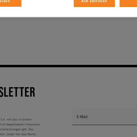
assen
Alle ablehnen
SLETTER
E-Mail
A. mit Sitz in Erkner
tlich begründeten Interesse
nstleistungen gilt. Die
ten. Jeder hat das Recht,