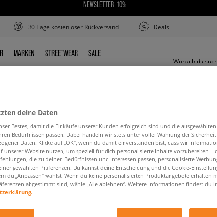
NEWSLETTER -10%
30 Tage kostenloser Rückversand
Deals
ER
MARKEN
STREETWEAR
SALE
DER
MARKEN
STREETWEAR
SALE
tzten deine Daten
PUMA ST ACTIVATE
nser Bestes, damit die Einkäufe unserer Kunden erfolgreich sind und die ausgewählte
hren Bedürfnissen passen. Dabei handeln wir stets unter voller Wahrung der Sicherheit
ogener Daten. Klicke auf „OK“, wenn du damit einverstanden bist, dass wir Informati
f unserer Website nutzen, um speziell für dich personalisierte Inhalte vorzubereiten – 
ehlungen, die zu deinen Bedürfnissen und Interessen passen, personalisierte Werbun
einer gewählten Präferenzen. Du kannst deine Entscheidung und die Cookie-Einstellung
em du „Anpassen“ wählst. Wenn du keine personalisierten Produktangebote erhalten m
äferenzen abgestimmt sind, wähle „Alle ablehnen“. Weitere Informationen findest du i
den Suchbegriff. Versuche, weniger Filter zu ve
tzerklärung.
ZURÜCK ZUM SHOP