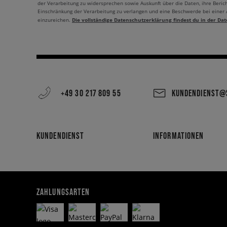
der Verarbeitung zu widersprechen sowie Auskunft über die Daten, ihre Beric
Einschränkung der Verarbeitung zu verlangen und eine Beschwerde bei einer
Die vollständige Datenschutzerklärung findest du in der Dat
einzureichen.
+49 30 217 809 55
KUNDENDIENST@S
KUNDENDIENST
INFORMATIONEN
ZAHLUNGSARTEN