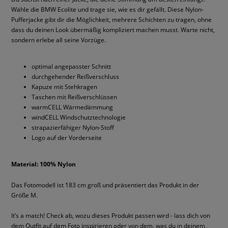
Wähle die BMW Ecolite und trage sie, wie es dir gefällt. Diese Nylon-
Pufferjacke gibt dir die Möglichkeit, mehrere Schichten zu tragen, ohne
dass du deinen Look übermäßig kompliziert machen musst. Warte nicht,
sondern erlebe all seine Vorzüge.
optimal angepasster Schnitt
durchgehender Reißverschluss
Kapuze mit Stehkragen
Taschen mit Reißverschlüssen
warmCELL Wärmedämmung
windCELL Windschutztechnologie
strapazierfähiger Nylon-Stoff
Logo auf der Vorderseite
Material: 100% Nylon
Das Fotomodell ist 183 cm groß und präsentiert das Produkt in der
Größe M.
It’s a match! Check ab, wozu dieses Produkt passen wird - lass dich von
dem Outfit auf dem Foto inspirieren oder von dem, was du in deinem