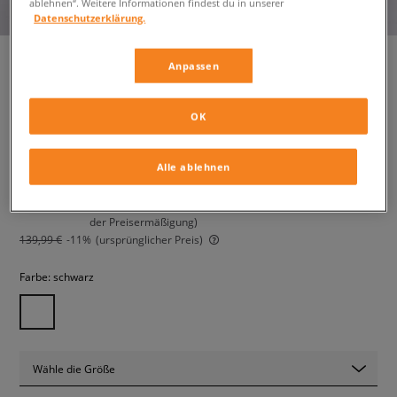
ablehnen“. Weitere Informationen findest du in unserer
Datenschutzerklärung.
Anpassen
PUMA JACKE WINTER 531168
OK
herren, winterjacken
Alle ablehnen
124,99 €
inkl. MwSt.
125,99 €
-1%
(der niedrigste Preis der letzten 30 Tage vor Anwendung
der Preisermäßigung)
139,99 €
-11%
(ursprünglicher Preis)
Farbe:
schwarz
Wähle die Größe