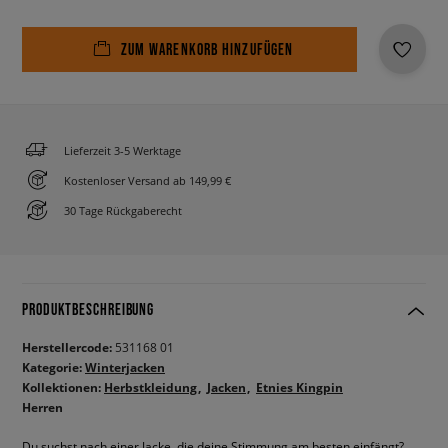
ZUM WARENKORB HINZUFÜGEN
Lieferzeit 3-5 Werktage
Kostenloser Versand ab 149,99 €
30 Tage Rückgaberecht
PRODUKTBESCHREIBUNG
Herstellercode:
531168 01
Kategorie:
Winterjacken
Kollektionen:
Herbstkleidung
Jacken
Etnies Kingpin
Herren
Du suchst nach einer Jacke, die deine Stimmung am besten einfängt?