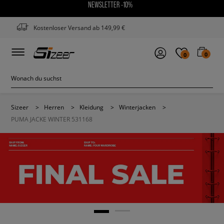
NEWSLETTER -10%
Kostenloser Versand ab 149,99 €
0
0
Sizeer
>
Herren
>
Kleidung
>
Winterjacken
>
PUMA JACKE WINTER 531168