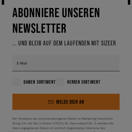
ABONNIERE UNSEREN
NEWSLETTER
... UND BLEIB AUF DEM LAUFENDEN MIT SIZEER
E-Mail
DAMEN SORTIMENT
HERREN SORTIMENT
MELDE DICH AN
Der Verwalter der personenbezogenen Daten ist Marketing Investment
Group S.A. mit Sitz in Erkner (15537), Dr. Hans-Lebach-Str. 2, werden die
oben angegebenen Daten im rechtlich begründeten Interesse des