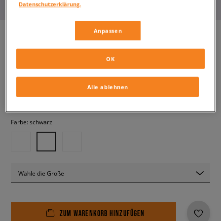
Datenschutzerklärung.
Anpassen
PUMA GRAVITON MID
OK
herren, sneaker
Alle ablehnen
74,99 €
inkl. MwSt.
Farbe:
schwarz
Wähle die Größe
ZUM WARENKORB HINZUFÜGEN