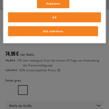
Anpassen
-10% ab 70€ mit dem Code:
FINAL
OK
PUMA FADE NITRO V1
Alle ablehnen
FOOTBALL
herren, sneaker
74,99 €
inkl. MwSt.
76,49 €
-2%
(der niedrigste Preis der letzten 30 Tage vor Anwendung
der Preisermäßigung)
129,99 €
-42%
(ursprünglicher Preis)
Farbe:
grau
Wähle die Größe