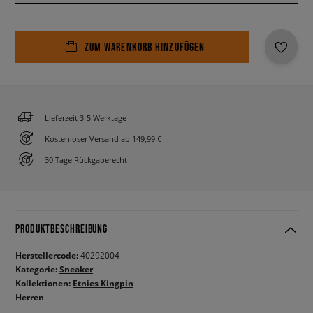
ZUM WARENKORB HINZUFÜGEN
Lieferzeit 3-5 Werktage
Kostenloser Versand ab 149,99 €
30 Tage Rückgaberecht
PRODUKTBESCHREIBUNG
Herstellercode:
40292004
Kategorie:
Sneaker
Kollektionen:
Etnies Kingpin
Herren