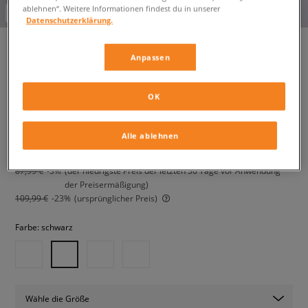
ablehnen“. Weitere Informationen findest du in unserer
-10% ab 70€ mit dem Code:
FINAL
Datenschutzerklärung.
Anpassen
NIKE WESTE W NSW TF SYNFL
NK CLSC VEST
OK
damen, westen
Alle ablehnen
84,99 €
inkl. MwSt.
87,99 €
-3%
(der niedrigste Preis der letzten 30 Tage vor Anwendung
der Preisermäßigung)
109,99 €
-23%
(ursprünglicher Preis)
Farbe:
schwarz
Wähle die Größe