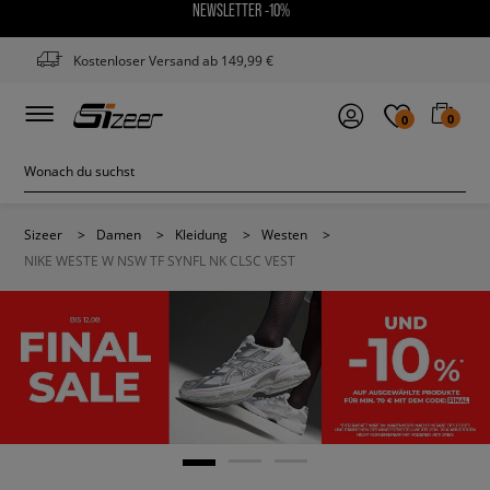
NEWSLETTER -10%
Kostenloser Versand ab 149,99 €
0
0
Sizeer
>
Damen
>
Kleidung
>
Westen
>
NIKE WESTE W NSW TF SYNFL NK CLSC VEST