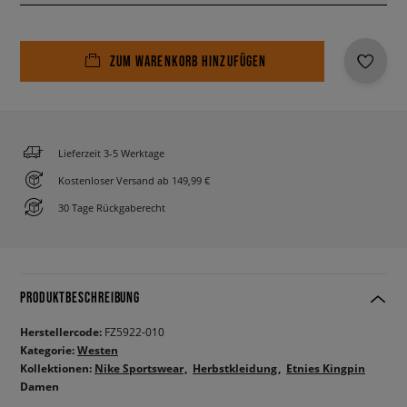
ZUM WARENKORB HINZUFÜGEN
Lieferzeit 3-5 Werktage
Kostenloser Versand ab 149,99 €
30 Tage Rückgaberecht
PRODUKTBESCHREIBUNG
Herstellercode:
FZ5922-010
Kategorie:
Westen
Kollektionen:
Nike Sportswear
Herbstkleidung
Etnies Kingpin
Damen