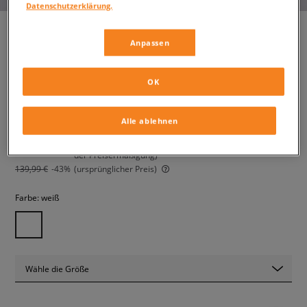
Datenschutzerklärung.
Anpassen
NIKE W AF1 SCULPT
damen, sneaker
OK
79,99 €
Alle ablehnen
inkl. MwSt.
125,99 €
-37%
(der niedrigste Preis der letzten 30 Tage vor Anwendung
der Preisermäßigung)
139,99 €
-43%
(ursprünglicher Preis)
Farbe:
weiß
Wähle die Größe