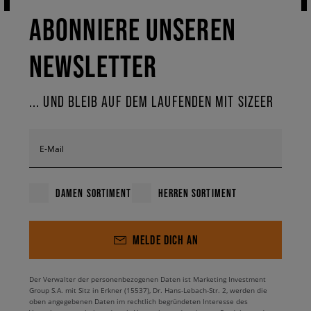
ABONNIERE UNSEREN
NEWSLETTER
... UND BLEIB AUF DEM LAUFENDEN MIT SIZEER
E-Mail
DAMEN SORTIMENT
HERREN SORTIMENT
MELDE DICH AN
Der Verwalter der personenbezogenen Daten ist Marketing Investment
Group S.A. mit Sitz in Erkner (15537), Dr. Hans-Lebach-Str. 2, werden die
oben angegebenen Daten im rechtlich begründeten Interesse des