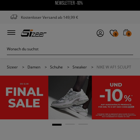
NEWSLETTER -10%
Kostenloser Versand ab 149,99 €
0
0
Sizeer
>
Damen
>
Schuhe
>
Sneaker
>
NIKE W AF1 SCULPT