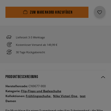
ZUM WARENKORB HINZUFÜGEN
Lieferzeit 3-5 Werktage
Kostenloser Versand ab 149,99 €
30 Tage Rückgaberecht
PRODUKTBESCHREIBUNG
Herstellercode:
CN9677-900
Kategorie:
Flip-Flops und Badeschuhe
Kollektionen:
Frühlingsschuhe
Nike Victori One
test
Damen
Ein Must-Have für einen Sumerbreak oder fürs Schwimmbad - die Nike