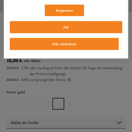
Anpassen
OK
NIKE VICTORI ONE SLIDE
damen, flip-flops und badeschuhe
Alle ablehnen
19,99 €
inkl. MwSt.
23,99 €
-17%
(der niedrigste Preis der letzten 30 Tage vor Anwendung
der Preisermäßigung)
34,99 €
-43%
(ursprünglicher Preis)
Farbe:
gold
Wähle die Größe