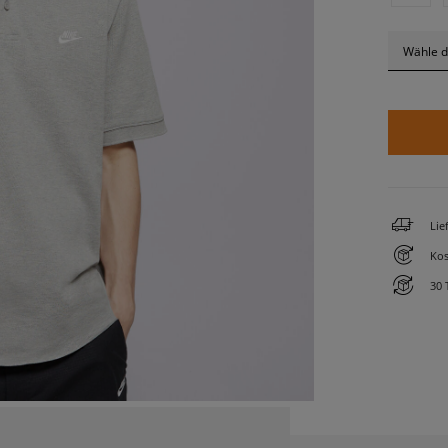
Wähle d
Lie
Kos
30 