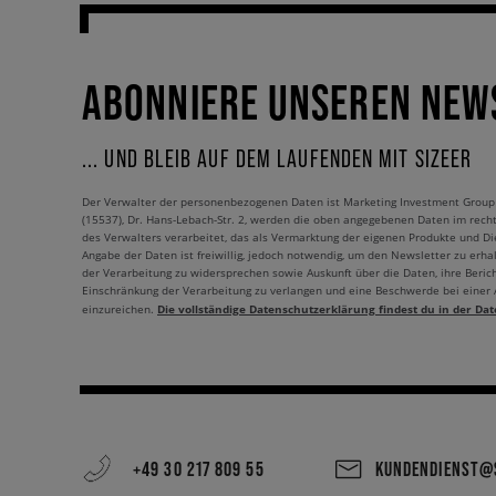
ABONNIERE UNSEREN NEW
... UND BLEIB AUF DEM LAUFENDEN MIT SIZEER
Der Verwalter der personenbezogenen Daten ist Marketing Investment Group S.
(15537), Dr. Hans-Lebach-Str. 2, werden die oben angegebenen Daten im rech
des Verwalters verarbeitet, das als Vermarktung der eigenen Produkte und Die
Angabe der Daten ist freiwillig, jedoch notwendig, um den Newsletter zu erhal
der Verarbeitung zu widersprechen sowie Auskunft über die Daten, ihre Beric
Einschränkung der Verarbeitung zu verlangen und eine Beschwerde bei einer
Die vollständige Datenschutzerklärung findest du in der Dat
einzureichen.
+49 30 217 809 55
KUNDENDIENST@S