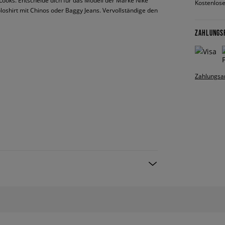
-Looks. Entscheide dich für das Modell der Marke Nike
Kostenlose
loshirt mit Chinos oder Baggy Jeans. Vervollständige den
ZAHLUNGS
Zahlungsa