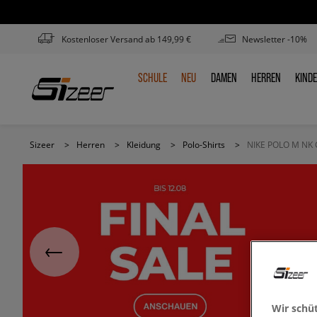
Kostenloser Versand ab 149,99 €
Newsletter -10%
SCHULE
NEU
DAMEN
HERREN
KIND
SCHULE
NEU
DAMEN
HERREN
KIN
Sizeer
>
Herren
>
Kleidung
>
Polo-Shirts
>
NIKE POLO M NK 
Wir schü