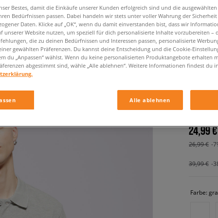
nser Bestes, damit die Einkäufe unserer Kunden erfolgreich sind und die ausgewählte
hren Bedürfnissen passen. Dabei handeln wir stets unter voller Wahrung der Sicherheit
ogener Daten. Klicke auf „OK“, wenn du damit einverstanden bist, dass wir Informati
f unserer Website nutzen, um speziell für dich personalisierte Inhalte vorzubereiten – 
ehlungen, die zu deinen Bedürfnissen und Interessen passen, personalisierte Werbun
einer gewählten Präferenzen. Du kannst deine Entscheidung und die Cookie-Einstellung
em du „Anpassen“ wählst. Wenn du keine personalisierten Produktangebote erhalten m
äferenzen abgestimmt sind, wähle „Alle ablehnen“. Weitere Informationen findest du i
tzerklärung.
NIKE P
herren, po
assen
Alle ablehnen
24,99 €
26,99 €
-7
39,99 €
-3
Farbe:
gr