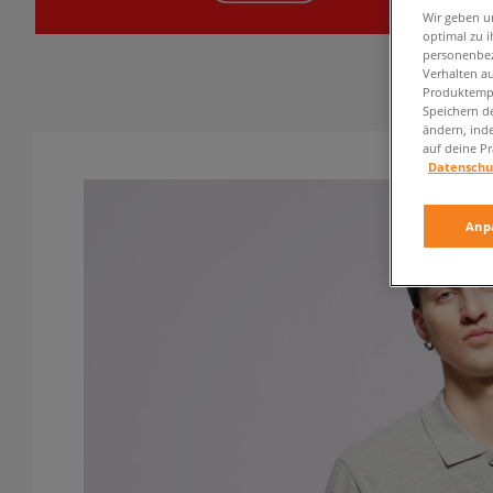
Wir geben u
optimal zu i
personenbez
Verhalten au
Produktempf
Speichern d
ändern, ind
auf deine Pr
Datenschu
Anp