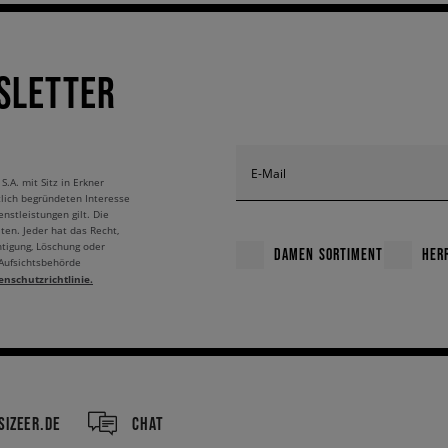
SLETTER
E-Mail
A. mit Sitz in Erkner
tlich begründeten Interesse
nstleistungen gilt. Die
ten. Jeder hat das Recht,
htigung, Löschung oder
DAMEN SORTIMENT
HER
 Aufsichtsbehörde
enschutzrichtlinie.
IZEER.DE
CHAT