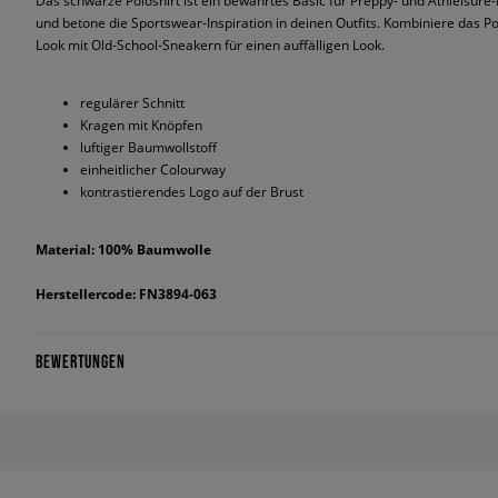
Das schwarze Poloshirt ist ein bewährtes Basic für Preppy- und Athleisure
und betone die Sportswear-Inspiration in deinen Outfits. Kombiniere das Po
Look mit Old-School-Sneakern für einen auffälligen Look.
regulärer Schnitt
Kragen mit Knöpfen
luftiger Baumwollstoff
einheitlicher Colourway
kontrastierendes Logo auf der Brust
Material: 100% Baumwolle
Herstellercode: FN3894-063
BEWERTUNGEN