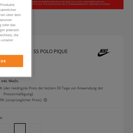
n Produkte
 sämtlicher
onen über dein
darunter
g oder das
en jederzeit
öchtest, die
n unserer
OLO M NK CLUB SS POLO PIQUE
lo-shirts
OK
inkl. MwSt.
%
(der niedrigste Preis der letzten 30 Tage vor Anwendung der
Preisermäßigung)
8%
(ursprünglicher Preis)
au