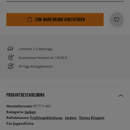
ZUM WARENKORB HINZUFÜGEN
Lieferzeit 3-5 Werktage
Kostenloser Versand ab 149,99 €
30 Tage Rückgaberecht
PRODUKTBESCHREIBUNG
Herstellercode:
IF1711-461
Kategorie:
Jacken
Kollektionen:
Frühlingskleidung
Jacken
Etnies Kingpin
Für Jugendliche