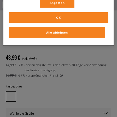
Anpassen
-10% ab 70€ mit dem Code:
FINAL
OK
NIKE JACKE WVN JKT DANCE
Alle ablehnen
GIRL
kinder, jacken
43,99 €
inkl. MwSt.
44,99 €
-2%
(der niedrigste Preis der letzten 30 Tage vor Anwendung
der Preisermäßigung)
69,99 €
-37%
(ursprünglicher Preis)
Farbe:
blau
Wähle die Größe