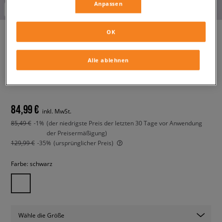
Anpassen
-10% ab 70€ mit dem Code:
FINAL
OK
NIKE JACKE STREET AOP
Alle ablehnen
SHERPA W NSW
damen, übergangsjacken
84,99 €
inkl. MwSt.
85,49 €
-1%
(der niedrigste Preis der letzten 30 Tage vor Anwendung
der Preisermäßigung)
129,99 €
-35%
(ursprünglicher Preis)
Farbe:
schwarz
Wähle die Größe