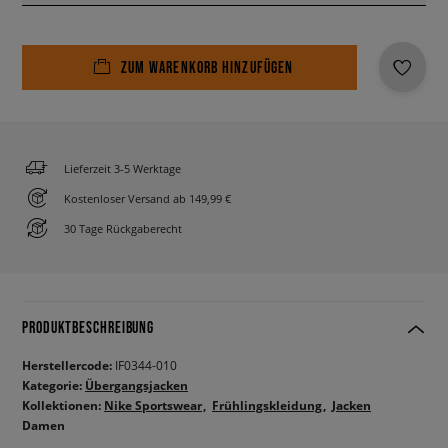
ZUM WARENKORB HINZUFÜGEN
Lieferzeit 3-5 Werktage
Kostenloser Versand ab 149,99 €
30 Tage Rückgaberecht
PRODUKTBESCHREIBUNG
Herstellercode:
IF0344-010
Kategorie:
Übergangsjacken
Kollektionen:
Nike Sportswear
Frühlingskleidung
Jacken
Damen