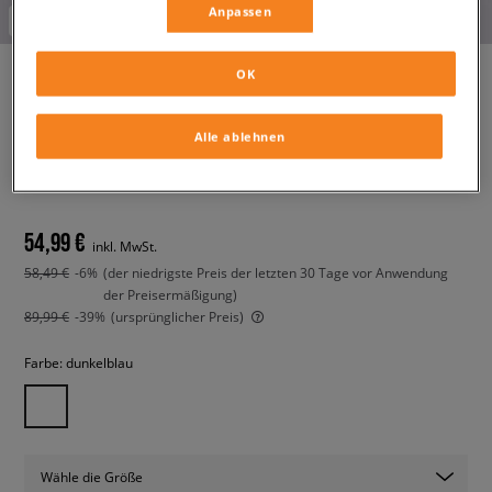
Anpassen
-10% ab 70€ mit dem Code:
FINAL
OK
NIKE JACKE M NK CLUB
Alle ablehnen
ATHLETE HD JACKET
herren, übergangsjacken
54,99 €
inkl. MwSt.
58,49 €
-6%
(der niedrigste Preis der letzten 30 Tage vor Anwendung
der Preisermäßigung)
89,99 €
-39%
(ursprünglicher Preis)
Farbe:
dunkelblau
Wähle die Größe