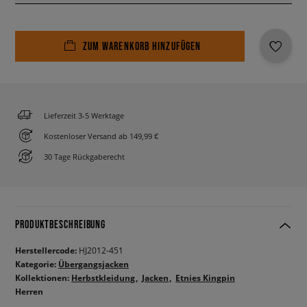
ZUM WARENKORB HINZUFÜGEN
Lieferzeit 3-5 Werktage
Kostenloser Versand ab 149,99 €
30 Tage Rückgaberecht
PRODUKTBESCHREIBUNG
Herstellercode:
HJ2012-451
Kategorie:
Übergangsjacken
Kollektionen:
Herbstkleidung
Jacken
Etnies Kingpin
Herren