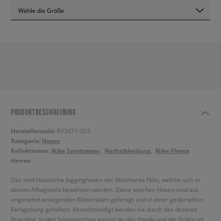
Wähle die Größe
PRODUKTBESCHREIBUNG
Herstellercode:
BV2671-063
Kategorie:
Hosen
Kollektionen:
Nike Sportswear
Herbstkleidung
Nike Fleece
Herren
Das sind klassische Jogginghosen der Weltmarke Nike, welche sich in
deinen Alltagssets bewähren werden. Diese weichen Hosen sind aus
angenehm anliegenden Materialien gefertigt und in einer gedämpften
Farbgebung gehalten. Vervollständigt werden sie durch das dezente
Branding. In den Seitentaschen kannst du das Handy und die Schlüssel