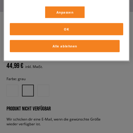
Anpassen
OK
NIKE HOSE SPORTSWEAR
CLUB FLEECE
herren, hosen
Alle ablehnen
44,99 €
inkl. MwSt.
Farbe:
grau
PRODUKT NICHT VERFÜGBAR
Wir schicken dir eine E-Mail, wenn die gewünschte Größe
wieder verfügbar ist.