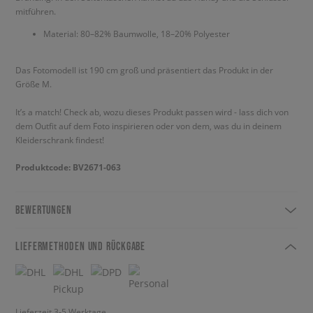
mitführen.
Material: 80–82% Baumwolle, 18–20% Polyester
Das Fotomodell ist 190 cm groß und präsentiert das Produkt in der
Größe M.
It’s a match! Check ab, wozu dieses Produkt passen wird - lass dich von
dem Outfit auf dem Foto inspirieren oder von dem, was du in deinem
Kleiderschrank findest!
Produktcode: BV2671-063
BEWERTUNGEN
LIEFERMETHODEN UND RÜCKGABE
Lieferzeit 3-5 Werktage