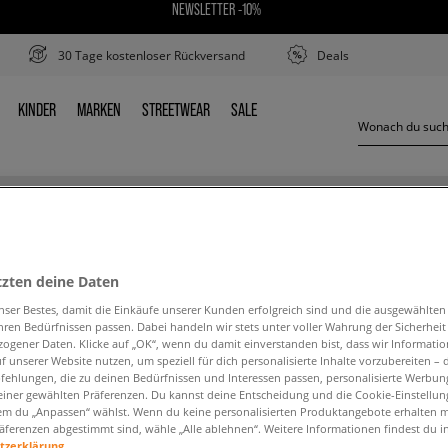
NEWSLETTER -10%
30 Tage kostenloser Rückversand
Deals
KINDER
MARKEN
STREETWEAR
SALE
EN
KINDER
MARKEN
STREETWEAR
SALE
NIKE AIR MAX TERRASCAPE 90
tzten deine Daten
nser Bestes, damit die Einkäufe unserer Kunden erfolgreich sind und die ausgewählte
hren Bedürfnissen passen. Dabei handeln wir stets unter voller Wahrung der Sicherheit
ogener Daten. Klicke auf „OK“, wenn du damit einverstanden bist, dass wir Informati
f unserer Website nutzen, um speziell für dich personalisierte Inhalte vorzubereiten – 
ehlungen, die zu deinen Bedürfnissen und Interessen passen, personalisierte Werbun
den Suchbegriff. Versuche, weniger Filter zu ve
einer gewählten Präferenzen. Du kannst deine Entscheidung und die Cookie-Einstellung
em du „Anpassen“ wählst. Wenn du keine personalisierten Produktangebote erhalten m
äferenzen abgestimmt sind, wähle „Alle ablehnen“. Weitere Informationen findest du i
ZURÜCK ZUM SHOP
tzerklärung.