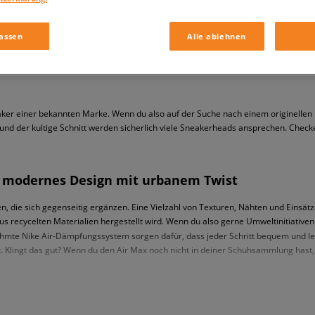
assen
Alle ablehnen
aker einer bekannten Marke. Wenn du also auf der Suche nach einem originellen M
n und der kultige Schnitt werden sicherlich viele Sneakerheads ansprechen. Check
in modernes Design mit urbanem Twist
 die sich gegenseitig ergänzen. Eine Vielzahl von Texturen, Nähten und Einsätze
 aus recycelten Materialien hergestellt wird. Wenn du also gerne Umweltinitiativen
mte Nike Air-Dämpfungssystem sorgen dafür, dass jeder Schritt bequem und leicht 
. Klingt das gut? Wenn du den Air Max noch nicht in deiner Schuhsammlung hast, w
u den Kult Sneakern von Nike?