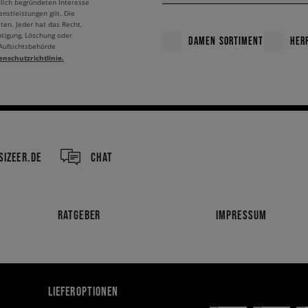
tlich begründeten Interesse
nstleistungen gilt. Die
ten. Jeder hat das Recht,
htigung, Löschung oder
DAMEN SORTIMENT
HER
 Aufsichtsbehörde
enschutzrichtlinie.
IZEER.DE
CHAT
RATGEBER
IMPRESSUM
LIEFEROPTIONEN