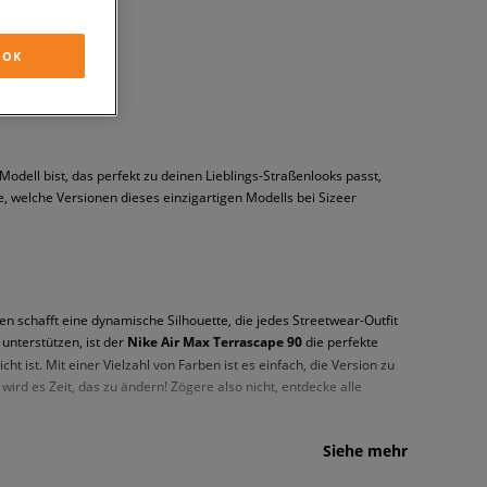
OK
odell bist, das perfekt zu deinen Lieblings-Straßenlooks passt,
e, welche Versionen dieses einzigartigen Modells bei Sizeer
n schafft eine dynamische Silhouette, die jedes Streetwear-Outfit
 unterstützen, ist der
Nike Air Max Terrascape 90
die perfekte
ist. Mit einer Vielzahl von Farben ist es einfach, die Version zu
ird es Zeit, das zu ändern! Zögere also nicht, entdecke alle
Siehe mehr