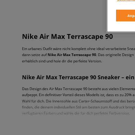
Anp
Nike Air Max Terrascape 90
Ein urbanes Outfit wäre nicht komplett ohne ideal verarbeitete Sne
dann setze auf
Nike Air Max Terrascape 90
. Das originelle Desig
erhältlich sind und hole dir die perfekte Version.
Nike Air Max Terrascape 90 Sneaker – e
Das Design des Air Max Terrascape 90 besteht aus vielen Elementen,
aufpeppt. Ein definitiver Vorteil dieses Modells ist, dass es zu 20%
Wahl für dich. Die Innensohle aus Carter-Schaumstoff und das berüh
finden, die deinem individuellen Stil am besten zum Ausdruck bringt
verfügbaren Farben und wähle die für dich perfekte Farbversion.
Air Max Terrascape 90 - was trägt man z