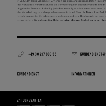
(15537), Dr. Hans-Lebach-Str. 2, werden die oben angegebenen Daten im rech
des Verwalters verarbeitet, das als Vermarktung der eigenen Produkte und Die
Angabe der Daten ist freiwillig, jedoch notwendig, um den Newsletter zu erhal
der Verarbeitung zu widersprechen sowie Auskunft über die Daten, ihre Beric
Einschränkung der Verarbeitung zu verlangen und eine Beschwerde bei einer
Die vollständige Datenschutzerklärung findest du in der Dat
einzureichen.
+49 30 217 809 55
KUNDENDIENST@S
KUNDENDIENST
INFORMATIONEN
ZAHLUNGSARTEN