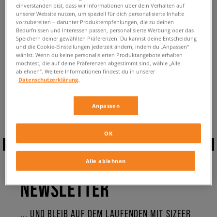
einverstanden bist, dass wir Informationen über dein Verhalten auf
ZURÜCK ZUM SHOP
unserer Website nutzen, um speziell für dich personalisierte Inhalte
vorzubereiten – darunter Produktempfehlungen, die zu deinen
Bedürfnissen und Interessen passen, personalisierte Werbung oder das
Speichern deiner gewählten Präferenzen. Du kannst deine Entscheidung
und die Cookie-Einstellungen jederzeit ändern, indem du „Anpassen“
wählst. Wenn du keine personalisierten Produktangebote erhalten
möchtest, die auf deine Präferenzen abgestimmt sind, wähle „Alle
Aktuell schaust du:
Nike Air Max 720
Schuhe ✔️ ✔️ ✔️
ablehnen“. Weitere Informationen findest du in unserer
Verfügbare Anzahl:
0
Datenschutzerklärung.
Zurück zur gesamten Kollektion:
Nike Air Max 720
Anpassen
OK
ABONNIERE UNSEREN
Alle ablehnen
NEWSLETTER
... UND BLEIB AUF DEM LAUFENDEN MIT SIZEER