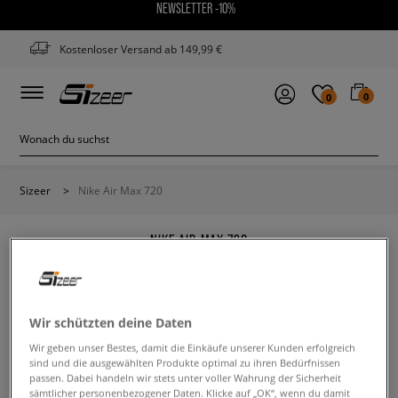
NEWSLETTER -10%
Kostenloser Versand ab 149,99 €
0
0
Sizeer
>
Nike Air Max 720
NIKE AIR MAX 720
Wir schützten deine Daten
Wir geben unser Bestes, damit die Einkäufe unserer Kunden erfolgreich
Ändere den Suchbegriff. Versuche, weniger Filter zu
sind und die ausgewählten Produkte optimal zu ihren Bedürfnissen
verwenden.
passen. Dabei handeln wir stets unter voller Wahrung der Sicherheit
sämtlicher personenbezogener Daten. Klicke auf „OK“, wenn du damit