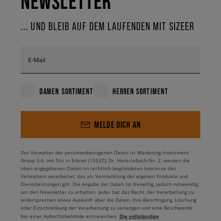
NEWSLETTER
Wenn du Abendteuer liebst und auf futuristisches Aussehen stehst, dann
werden dir die energiegeladeneren Farbgebungen gefallen. Der Brand
... UND BLEIB AUF DEM LAUFENDEN MIT SIZEER
hat einige interessante Naturfarbenkombis am Start, wie zum Beispiel
Northern Lights in den Versionen Day und Night, die an die Nordlichter
anknüpfen. Weitere Ausführungen sind Sunrise und Sunset, aber auch
Total Eclipse, Pink Sea, Sea Forest, University Red und Black/Amarillo.
E-Mail
Für welche Version wirst du dich entscheiden?
DAMEN SORTIMENT
HERREN SORTIMENT
MELDE DICH AN
Der Verwalter der personenbezogenen Daten ist Marketing Investment
Group S.A. mit Sitz in Erkner (15537), Dr. Hans-Lebach-Str. 2, werden die
oben angegebenen Daten im rechtlich begründeten Interesse des
Verwalters verarbeitet, das als Vermarktung der eigenen Produkte und
Dienstleistungen gilt. Die Angabe der Daten ist freiwillig, jedoch notwendig,
um den Newsletter zu erhalten. Jeder hat das Recht, der Verarbeitung zu
widersprechen sowie Auskunft über die Daten, ihre Berichtigung, Löschung
oder Einschränkung der Verarbeitung zu verlangen und eine Beschwerde
Die vollständige
bei einer Aufsichtsbehörde einzureichen.