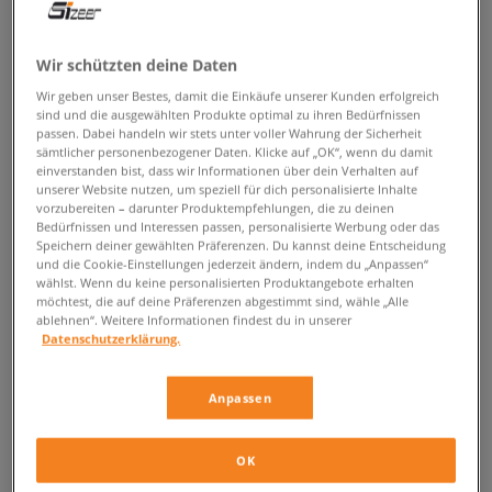
ZURÜCK ZUM SHOP
Wir schützten deine Daten
Wir geben unser Bestes, damit die Einkäufe unserer Kunden erfolgreich
sind und die ausgewählten Produkte optimal zu ihren Bedürfnissen
passen. Dabei handeln wir stets unter voller Wahrung der Sicherheit
Modische Nike Air Max 720 bei
sämtlicher personenbezogener Daten. Klicke auf „OK“, wenn du damit
einverstanden bist, dass wir Informationen über dein Verhalten auf
Sizeer
unserer Website nutzen, um speziell für dich personalisierte Inhalte
vorzubereiten – darunter Produktempfehlungen, die zu deinen
Bedürfnissen und Interessen passen, personalisierte Werbung oder das
Du liebst Sneakerneuheiten und das kultige Air-Max-System hat dir so
Speichern deiner gewählten Präferenzen. Du kannst deine Entscheidung
den Kopf verdreht, dass du mit Vorfreude auf die folgenden Modelle der
und die Cookie-Einstellungen jederzeit ändern, indem du „Anpassen“
Legende wartest? Hier sind sie: die
Nike Air Max 720
, die dich mit
wählst. Wenn du keine personalisierten Produktangebote erhalten
Komfort, abgefahrenem Design und einem noch nie dagewesenen Air-
möchtest, die auf deine Präferenzen abgestimmt sind, wähle „Alle
Element begeistern werden.
ablehnen“. Weitere Informationen findest du in unserer
Datenschutzerklärung.
Weiterentwickelte Air-Element
Anpassen
Es ist bekannt, dass die Wurzeln der Air-Element bis in die 80er-Jahre
reichen. Das damalige Air-System war zielorientiert in der Sohle
verborgen worden, damit das Auge es nicht ausmachen konnte. Ende
OK
der 80er-Jahre schieb sich ein Designer in die Geschichte des Brands