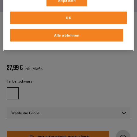
Anpassen
OK
Alle ablehnen
NEW ERA MÜTZE LE 920 NYY
BLK NEW YORK YANKEES
herren, caps
27,99 €
inkl. MwSt.
Farbe:
schwarz
Wähle die Größe