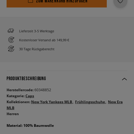
ZUM WARENKORB HINZUFÜGEN
Lieferzeit 3-5 Werktage
Kostenloser Versand ab 149,99 €
30 Tage Rückgaberecht
PRODUKTBESCHREIBUNG
Herstellercode:
60348852
Kategorie:
Caps
Kollektionen:
New York Yankees MLB
Frühlingsschuhe
New Era
MLB
Herren
Material: 100% Baumwolle