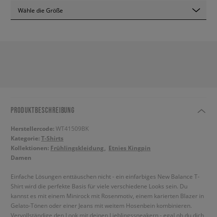
Wähle die Größe
PRODUKTBESCHREIBUNG
Herstellercode:
WT41509BK
Kategorie:
T-Shirts
Kollektionen:
Frühlingskleidung
Etnies Kingpin
Damen
Einfache Lösungen enttäuschen nicht - ein einfarbiges New Balance T-
Shirt wird die perfekte Basis für viele verschiedene Looks sein. Du
kannst es mit einem Minirock mit Rosenmotiv, einem karierten Blazer in
Gelato-Tönen oder einer Jeans mit weitem Hosenbein kombinieren.
Vervollständige den Look mit deinen Lieblingssneakern - egal ob du dich