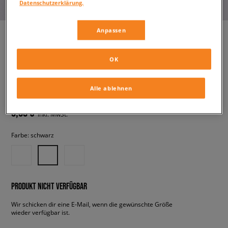
Datenschutzerklärung.
Anpassen
NEW BALANCE T-SHIRT
OK
JERSEY SMALL LOGO
damen, t-shirts
Alle ablehnen
9,99 €
inkl. MwSt.
Farbe:
schwarz
PRODUKT NICHT VERFÜGBAR
Wir schicken dir eine E-Mail, wenn die gewünschte Größe
wieder verfügbar ist.