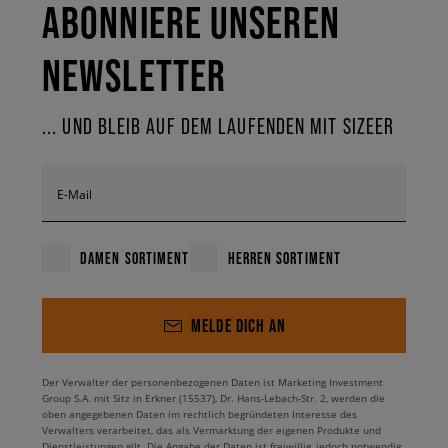
ABONNIERE UNSEREN
NEWSLETTER
... UND BLEIB AUF DEM LAUFENDEN MIT SIZEER
E-Mail
DAMEN SORTIMENT
HERREN SORTIMENT
MELDE DICH AN
Der Verwalter der personenbezogenen Daten ist Marketing Investment
Group S.A. mit Sitz in Erkner (15537), Dr. Hans-Lebach-Str. 2, werden die
oben angegebenen Daten im rechtlich begründeten Interesse des
Verwalters verarbeitet, das als Vermarktung der eigenen Produkte und
Dienstleistungen gilt. Die Angabe der Daten ist freiwillig, jedoch notwendig,