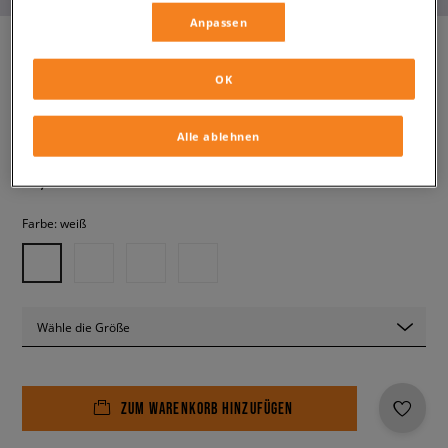
Anpassen
OK
NEW BALANCE 740
kinder, sneaker
Alle ablehnen
99,99 €
inkl. MwSt.
Farbe:
weiß
Wähle die Größe
ZUM WARENKORB HINZUFÜGEN