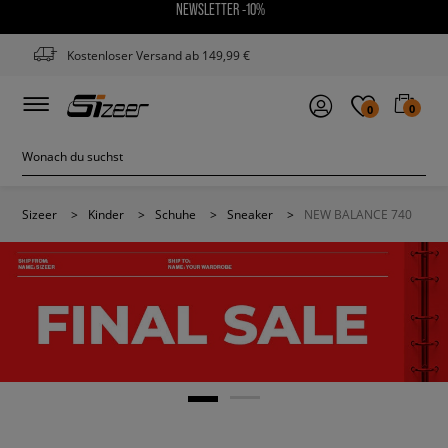
NEWSLETTER -10%
Kostenloser Versand ab 149,99 €
0
0
Sizeer
>
Kinder
>
Schuhe
>
Sneaker
>
NEW BALANCE 740