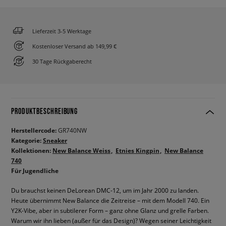
Lieferzeit 3-5 Werktage
Kostenloser Versand ab 149,99 €
30 Tage Rückgaberecht
PRODUKTBESCHREIBUNG
Herstellercode:
GR740NW
Kategorie:
Sneaker
Kollektionen:
New Balance Weiss
Etnies Kingpin
New Balance
740
Für Jugendliche
Du brauchst keinen DeLorean DMC-12, um im Jahr 2000 zu landen.
Heute übernimmt New Balance die Zeitreise – mit dem Modell 740. Ein
Y2K-Vibe, aber in subtilerer Form – ganz ohne Glanz und grelle Farben.
Warum wir ihn lieben (außer für das Design)? Wegen seiner Leichtigkeit