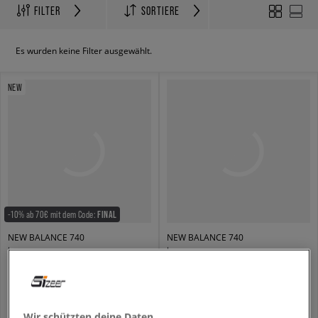
FILTER
SORTIERE
Es wurden keine Filter ausgewählt.
NEW
-10% ab 70€ mit dem Code:
FINAL
NEW BALANCE 740
NEW BALANCE 740
herren
herren
119,99 €
94,99 €
119,99 €
95,99 €
- niedrigster Preis
+ 3
Wir schützten deine Daten