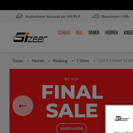
Kostenloser Versand ab 149,99 €
Newsletter -10%
SCHULE
NEU
DAMEN
HERREN
KIND
SCHULE
NEU
DAMEN
HERREN
KIN
Sizeer
>
Herren
>
Kleidung
>
T-Shirts
>
LEVI'S T-SHIRT SS 