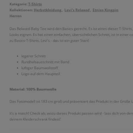
Kategorie:
T-Shirts
Kollektionen:
Herbstkleidung
Levi's Relaxed
Etnies Kingpin
Herren
Das Relaxed Baby Tee wird den Basics gerecht. Es ist eines dieser T-Shirts,
Looks eignen. Es hat einen einfachen, übersichtlichen Schnitt, ist in einer 
zu Basics-T-Shirts. Levi's - das ist ein guter Start!
legerer Schnitt
Rundhalsausschnitt mit Band
luftiger Baumwollstoff
Logo auf dem Hauptteil
Material: 100% Baumwolle
Das Fotomodell ist 183 cm groß und präsentiert das Produkt in der Größe L
It’s a match! Check ab, wozu dieses Produkt passen wird - lass dich von de
deinem Kleiderschrank findest!