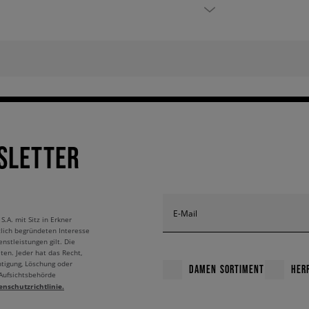
SLETTER
E-Mail
A. mit Sitz in Erkner
tlich begründeten Interesse
nstleistungen gilt. Die
ten. Jeder hat das Recht,
htigung, Löschung oder
DAMEN SORTIMENT
HER
 Aufsichtsbehörde
enschutzrichtlinie.