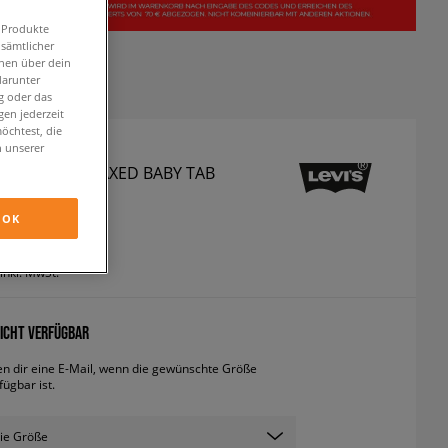
n Produkte
 sämtlicher
onen über dein
darunter
g oder das
en jederzeit
öchtest, die
n unserer
T-SHIRT SS RELAXED BABY TAB
shirts
OK
inkl. MwSt.
ICHT VERFÜGBAR
en dir eine E-Mail, wenn die gewünschte Größe
fügbar ist.
ie Größe