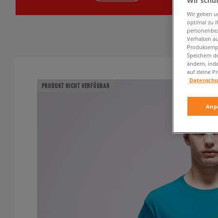
Wir schü
Wir geben u
optimal zu i
personenbez
Verhalten au
Produktempf
Speichern d
ändern, ind
auf deine Pr
Datenschu
PRODUKT NICHT VERFÜGBAR
Anp