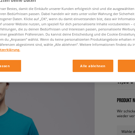
tzten deine Daten
nser Bestes, damit die Einkäufe unserer Kunden erfolgreich sind und die ausgewählte
hren Bedürfnissen passen. Dabei handeln wir stets unter voller Wahrung der Sicherheit
ogener Daten. Klicke auf „OK“, wenn du damit einverstanden bist, dass wir Informati
f unserer Website nutzen, um speziell für dich personalisierte Inhalte vorzubereiten – 
ehlungen, die zu deinen Bedürfnissen und Interessen passen, personalisierte Werbun
einer gewählten Präferenzen. Du kannst deine Entscheidung und die Cookie-Einstellung
em du „Anpassen“ wählst. Wenn du keine personalisierten Produktangebote erhalten m
äferenzen abgestimmt sind, wähle „Alle ablehnen“. Weitere Informationen findest du i
tzerklärung.
LEVI'S 
herren, t-
assen
Alle ablehnen
17,99 €
PRODUKT N
Wir schick
wieder ver
Wähle d