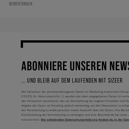
BEWERTUNGEN
ABONNIERE UNSEREN NEW
... UND BLEIB AUF DEM LAUFENDEN MIT SIZEER
Der Verwalter der personenbezogenen Daten ist Marketing Investment Group S.
(15537), Dr. Hans-Lebach-Str. 2, werden die oben angegebenen Daten im rech
des Verwalters verarbeitet, das als Vermarktung der eigenen Produkte und Die
Angabe der Daten ist freiwillig, jedoch notwendig, um den Newsletter zu erhal
der Verarbeitung zu widersprechen sowie Auskunft über die Daten, ihre Beric
Einschränkung der Verarbeitung zu verlangen und eine Beschwerde bei einer
Die vollständige Datenschutzerklärung findest du in der Dat
einzureichen.