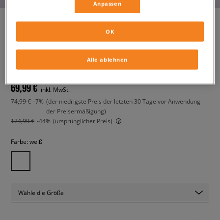
Anpassen
OK
JORDAN SPIZIKE LOW
kinder, sneaker
Alle ablehnen
69,99 €
inkl. MwSt.
74,99 €
-7%
(der niedrigste Preis der letzten 30 Tage vor Anwendung
der Preisermäßigung)
124,99 €
-44%
(ursprünglicher Preis)
Farbe:
weiß
Wähle die Größe