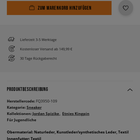
ZUM WARENKORB HINZUFÜGEN
Lieferzeit 3-5 Werktage
Kostenloser Versand ab 149,99 €
30 Tage Rückgaberecht
PRODUKTBESCHREIBUNG
Herstellercode:
FQ3950-109
Kategorie:
Sneaker
Kollektionen:
Jordan Spizike
Etnies Kingpin
Für Jugendliche
Obermaterial: Naturleder, Kunstleder/synthetisches Leder, Textil
Innenfutter: Textil