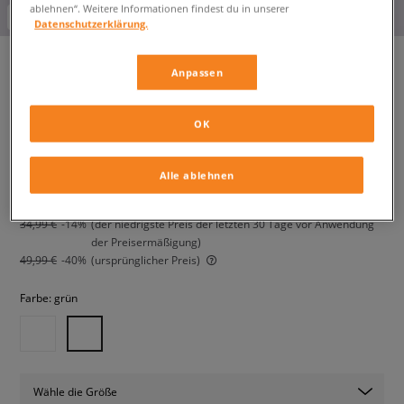
ablehnen“. Weitere Informationen findest du in unserer
-10% ab 70€ mit dem Code:
FINAL
Datenschutzerklärung.
Anpassen
JORDAN SHORTS W J SPT ES
LEG SHORT
OK
damen, shorts
Alle ablehnen
29,99 €
inkl. MwSt.
34,99 €
-14%
(der niedrigste Preis der letzten 30 Tage vor Anwendung
der Preisermäßigung)
49,99 €
-40%
(ursprünglicher Preis)
Farbe:
grün
Wähle die Größe