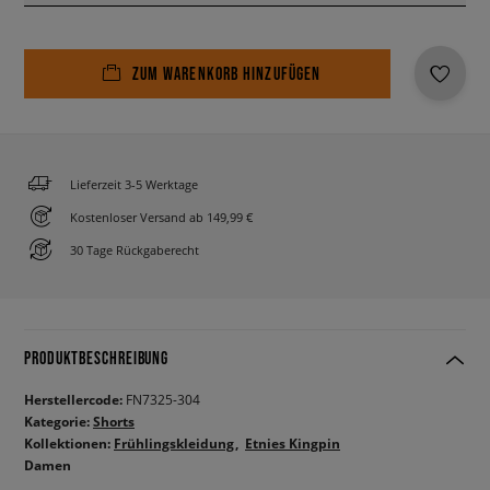
ZUM WARENKORB HINZUFÜGEN
Lieferzeit 3-5 Werktage
Kostenloser Versand ab 149,99 €
30 Tage Rückgaberecht
PRODUKTBESCHREIBUNG
Herstellercode:
FN7325-304
Kategorie:
Shorts
Kollektionen:
Frühlingskleidung
Etnies Kingpin
Damen