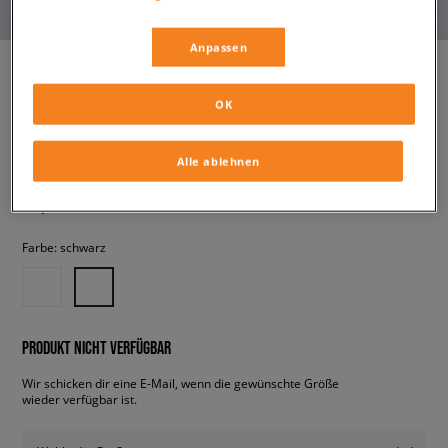
Anpassen
OK
JORDAN MAX AURA 6 BG
kinder, sneaker
Alle ablehnen
54,99 €
inkl. MwSt.
Farbe:
schwarz
PRODUKT NICHT VERFÜGBAR
Wir schicken dir eine E-Mail, wenn die gewünschte Größe
wieder verfügbar ist.