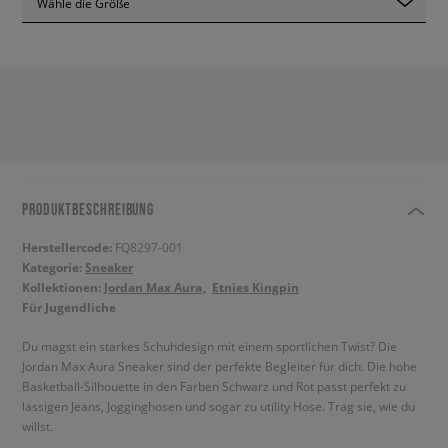
Wähle die Größe
PRODUKTBESCHREIBUNG
Herstellercode:
FQ8297-001
Kategorie:
Sneaker
Kollektionen:
Jordan Max Aura
Etnies Kingpin
Für Jugendliche
Du magst ein starkes Schuhdesign mit einem sportlichen Twist? Die
Jordan Max Aura Sneaker sind der perfekte Begleiter für dich. Die hohe
Basketball-Silhouette in den Farben Schwarz und Rot passt perfekt zu
lässigen Jeans, Jogginghosen und sogar zu utility Hose. Trag sie, wie du
willst.