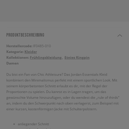
PRODUKTBESCHREIBUNG
Herstellercode:
IF0485-010
Kategorie:
Kleider
Kollektionen:
Frühlingskleidung
Etnies Kingpin
Damen
Du bist ein Fan von Chic Athleisure? Das Jordan Essentials Kleid
kombiniert den Minimalismus perfekt mit einem sportlichen Look. Mit
seinem körperbetonten Schnitt erlaubt es dir, mit der Regel der
Proportionen zu spielen. Du kannst es in Lagen tragen, um das
gewünschte Volume hinzuzufügen, oder du wendest die „rule of thirds“
an, indem du den Schwerpunkt nach oben verlagerst, zum Beispiel mit
einer kurzen, kastenförmigen Jacke mit Schulterpolstern.
anliegender Schnitt