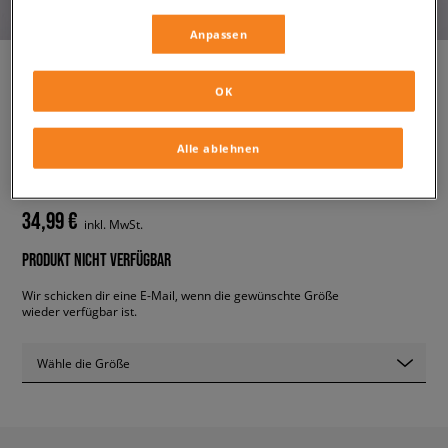
Anpassen
OK
JORDAN KLEID W J ESS TANK
TRAININGSANZUGS
Alle ablehnen
damen, kleider
34,99 €
inkl. MwSt.
PRODUKT NICHT VERFÜGBAR
Wir schicken dir eine E-Mail, wenn die gewünschte Größe
wieder verfügbar ist.
Wähle die Größe