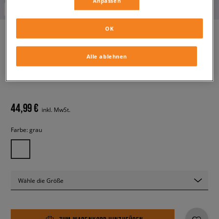
Anpassen
-10% ab 70€ mit dem Code:
FINAL
OK
Alle ablehnen
JORDAN HOSE JORDAN
ESSENTIALS
herren, hosen
44,99 €
inkl. MwSt.
Farbe:
grau
Wähle die Größe