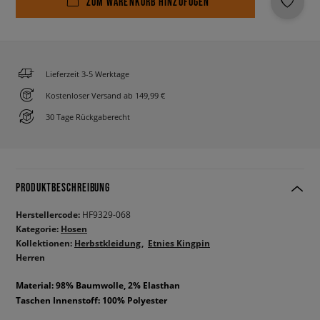
ZUM WARENKORB HINZUFÜGEN
Lieferzeit 3-5 Werktage
Kostenloser Versand ab 149,99 €
30 Tage Rückgaberecht
PRODUKTBESCHREIBUNG
Herstellercode:
HF9329-068
Kategorie:
Hosen
Kollektionen:
Herbstkleidung
Etnies Kingpin
Herren
Material: 98% Baumwolle, 2% Elasthan
Taschen Innenstoff: 100% Polyester