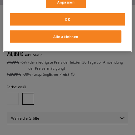
Anpassen
OK
JORDAN AIR 1 LOW
damen, sneaker
Alle ablehnen
79,99 €
inkl. MwSt.
84,99 €
-6%
(der niedrigste Preis der letzten 30 Tage vor Anwendung
der Preisermäßigung)
129,99 €
-38%
(ursprünglicher Preis)
Farbe:
weiß
Wähle die Größe