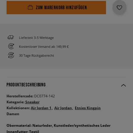
ZUM WARENKORB HINZUFÜGEN
Lieferzeit 3-5 Werktage
Kostenloser Versand ab 149,99 €
30 Tage Rückgaberecht
PRODUKTBESCHREIBUNG
Herstellercode:
DC0774-142
Kategorie:
Sneaker
Kollektionen:
Air Jordan 1
Air Jordan
Etnies Kingpin
Damen
Obermaterial: Naturleder, Kunstleder/synthetisches Leder
Innenfutter: Textil