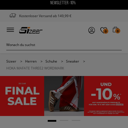
NEWSLETTER -10%
Kostenloser Versand ab 149,99 €
0
0
Sizeer
>
Herren
>
Schuhe
>
Sneaker
>
HOKA MAFATE THREE2 WORDMARK