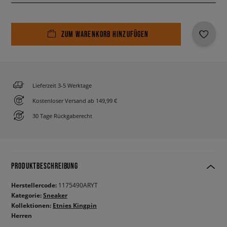
ZUM WARENKORB HINZUFÜGEN
Lieferzeit 3-5 Werktage
Kostenloser Versand ab 149,99 €
30 Tage Rückgaberecht
PRODUKTBESCHREIBUNG
Herstellercode:
1175490ARYT
Kategorie:
Sneaker
Kollektionen:
Etnies Kingpin
Herren