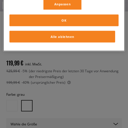
Anpassen
-10% ab 70€ mit dem Code:
AUGUST
OK
HOKA MAFATE THREE2
Alle ablehnen
WORDMARK
herren, sneaker
119,99 €
inkl. MwSt.
125,99 €
-5%
(der niedrigste Preis der letzten 30 Tage vor Anwendung
der Preisermäßigung)
199,99 €
-40%
(ursprünglicher Preis)
Farbe:
grau
Wähle die Größe