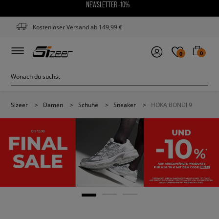
NEWSLETTER -10%
Kostenloser Versand ab 149,99 €
0
0
Sizeer
>
Damen
>
Schuhe
>
Sneaker
>
HOKA BONDI 9