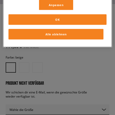
Anpassen
OK
HOKA BONDI 9
damen, sneaker
Alle ablehnen
144,99 €
inkl. MwSt.
Farbe:
beige
PRODUKT NICHT VERFÜGBAR
Wir schicken dir eine E-Mail, wenn die gewünschte Größe
wieder verfügbar ist.
Wähle die Größe