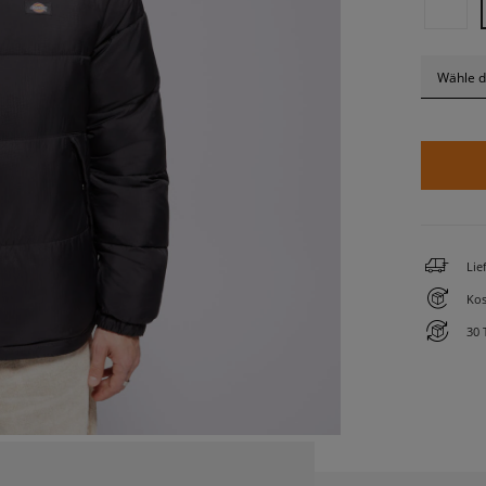
Wähle d
Lie
Kos
30 