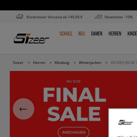
Kostenloser Versand ab 149,99 €
Newsletter -10%
SCHULE
NEU
DAMEN
HERREN
KIND
SCHULE
NEU
DAMEN
HERREN
KIN
Sizeer
>
Herren
>
Kleidung
>
Winterjacken
>
DICKIES JACK