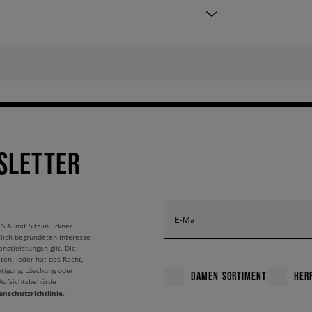
SLETTER
E-Mail
A. mit Sitz in Erkner
tlich begründeten Interesse
nstleistungen gilt. Die
ten. Jeder hat das Recht,
htigung, Löschung oder
DAMEN SORTIMENT
HER
 Aufsichtsbehörde
enschutzrichtlinie.