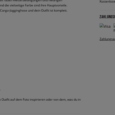
s hält rauen Wetterbedingungen und niedrigen
Kostenlose
d die vielseitige Farbe sind ihre Hauptvorteile.
Cargo-Jogginghose und dein Outfit ist komplett.
ZAHLUNGS
Zahlungsa
.
m Outfit auf dem Foto inspirieren oder von dem, was du in