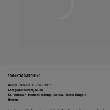
PRODUKTBESCHREIBUNG
Herstellercode:
DK0A4XP2BLK1
Kategorie:
Winterjacken
Kollektionen:
Herbstkleidung
Jacken
Etnies Kingpin
Herren