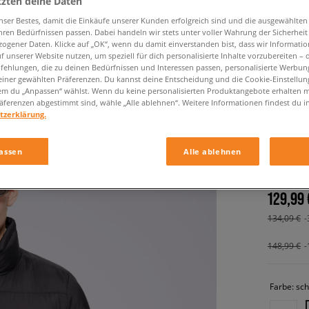
tzten deine Daten
nser Bestes, damit die Einkäufe unserer Kunden erfolgreich sind und die ausgewählte
hren Bedürfnissen passen. Dabei handeln wir stets unter voller Wahrung der Sicherheit
ogener Daten. Klicke auf „OK“, wenn du damit einverstanden bist, dass wir Informati
f unserer Website nutzen, um speziell für dich personalisierte Inhalte vorzubereiten – 
ehlungen, die zu deinen Bedürfnissen und Interessen passen, personalisierte Werbun
einer gewählten Präferenzen. Du kannst deine Entscheidung und die Cookie-Einstellung
em du „Anpassen“ wählst. Wenn du keine personalisierten Produktangebote erhalten m
äferenzen abgestimmt sind, wähle „Alle ablehnen“. Weitere Informationen findest du i
tzerklärung.
DICKIE
JACKET
assen
Alle ablehnen
herren, w
129,99 
134,09 €
-
148,99 €
-
Farbe:
sc