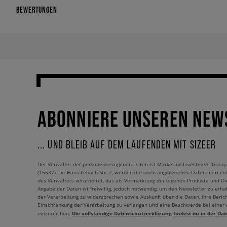
BEWERTUNGEN
ABONNIERE UNSEREN NEW
... UND BLEIB AUF DEM LAUFENDEN MIT SIZEER
Der Verwalter der personenbezogenen Daten ist Marketing Investment Group S.
(15537), Dr. Hans-Lebach-Str. 2, werden die oben angegebenen Daten im rech
des Verwalters verarbeitet, das als Vermarktung der eigenen Produkte und Die
Angabe der Daten ist freiwillig, jedoch notwendig, um den Newsletter zu erhal
der Verarbeitung zu widersprechen sowie Auskunft über die Daten, ihre Beric
Einschränkung der Verarbeitung zu verlangen und eine Beschwerde bei einer
Die vollständige Datenschutzerklärung findest du in der Dat
einzureichen.