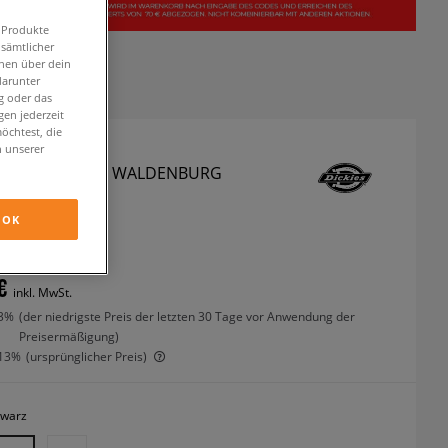
n Produkte
 sämtlicher
onen über dein
darunter
g oder das
en jederzeit
öchtest, die
n unserer
S JACKE WINTER WALDENBURG
OK
interjacken
€
inkl. MwSt.
3%
(der niedrigste Preis der letzten 30 Tage vor Anwendung der
Preisermäßigung)
13%
(ursprünglicher Preis)
hwarz