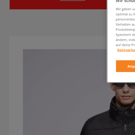
Wir schü
Wir geben u
optimal zu i
personenbez
Verhalten au
Produktempf
Speichern d
ändern, ind
auf deine Pr
Datenschu
Anp