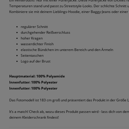
Ein Winteroutfit? Nur mit einer Pufferjacke. Diese Pufferjacke von Dickie
Temperaturen stand und passt zu Streetstyle-Looks. Der schlichte Schnitt un
Kombiniere sie mit deinem Lieblings-Hoodie, einer Baggy-Jeans oder einer 
regulärer Schnitt
durchgehender Reißverschluss
hoher Kragen
wasserdichter Finish
elastische Bündchen im unterem Bereich und den Ärmeln
Seitentaschen
Logo auf der Brust
Hauptmaterial: 100% Polyamide
Innenfutter: 100% Polyester
Innenfutter: 100% Polyester
Das Fotomodell ist 183 cm groß und präsentiert das Produkt in der Größe L
It’s a match! Check ab, wozu dieses Produkt passen wird - lass dich von de
deinem Kleiderschrank findest!