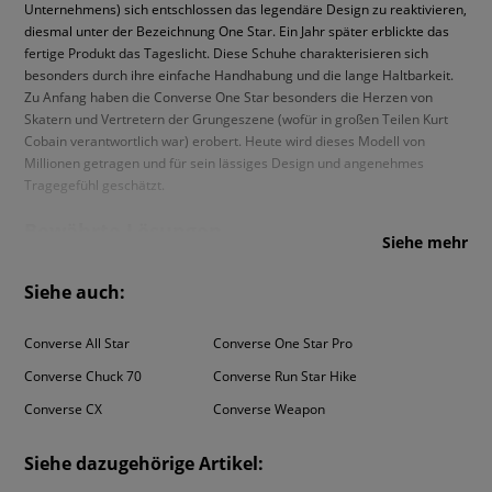
Unternehmens) sich entschlossen das legendäre Design zu reaktivieren,
diesmal unter der Bezeichnung One Star. Ein Jahr später erblickte das
fertige Produkt das Tageslicht. Diese Schuhe charakterisieren sich
besonders durch ihre einfache Handhabung und die lange Haltbarkeit.
Zu Anfang haben die Converse One Star besonders die Herzen von
Skatern und Vertretern der Grungeszene (wofür in großen Teilen Kurt
Cobain verantwortlich war) erobert. Heute wird dieses Modell von
Millionen getragen und für sein lässiges Design und angenehmes
Tragegefühl geschätzt.
Bewährte Lösungen
Siehe mehr
Die Converse One Star, wie wir es schon von dieser außerordentlich
Siehe auch:
beliebten Marke kennen, tuen sich durch ihre solide Verarbeitung und
ihre Funktionalität hervor. Gestaltet wurde der Schaft so, dass er sich am
optimalsten an den Fuß anpassen kann und bequemes Tragen den
Converse All Star
Converse One Star Pro
ganzen Tag hindurch ermöglicht.
Converse Damen
- Hochklassiges
Converse Chuck 70
Converse Run Star Hike
Gummigemisch im Aufbau der Sohle (abriebfest und griffig) und ein
ausgearbeitetes Schnürwerk sind weitere Pluspunkte der Converse One
Converse CX
Converse Weapon
Star.
Siehe dazugehörige Artikel:
Für jeden etwas dabei