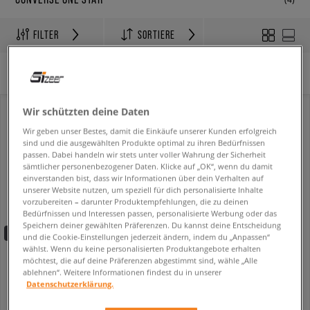
FILTER
SORTIERE
Es wurden keine Filter ausgewählt.
Wir schützten deine Daten
Wir geben unser Bestes, damit die Einkäufe unserer Kunden erfolgreich
sind und die ausgewählten Produkte optimal zu ihren Bedürfnissen
passen. Dabei handeln wir stets unter voller Wahrung der Sicherheit
sämtlicher personenbezogener Daten. Klicke auf „OK“, wenn du damit
einverstanden bist, dass wir Informationen über dein Verhalten auf
unserer Website nutzen, um speziell für dich personalisierte Inhalte
vorzubereiten – darunter Produktempfehlungen, die zu deinen
Bedürfnissen und Interessen passen, personalisierte Werbung oder das
Speichern deiner gewählten Präferenzen. Du kannst deine Entscheidung
-10% ab 70€ mit dem Code:
FINAL
und die Cookie-Einstellungen jederzeit ändern, indem du „Anpassen“
wählst. Wenn du keine personalisierten Produktangebote erhalten
CONVERSE CONS ONE STAR PRO SUEDE
CONVERSE ONE STAR PRO
möchtest, die auf deine Präferenzen abgestimmt sind, wähle „Alle
herren
herren
ablehnen“. Weitere Informationen findest du in unserer
Datenschutzerklärung.
59,99 €
54,99 €
89,99 €
89,99 €
67,49 €
- niedrigster Preis
63,74 €
- niedrigster Preis