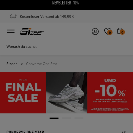
NEWSLETTER -10%
Kostenloser Versand ab 149,99 €
0
0
Sizeer
>
Converse One Star
CONVERSE ONE STAR
(4)