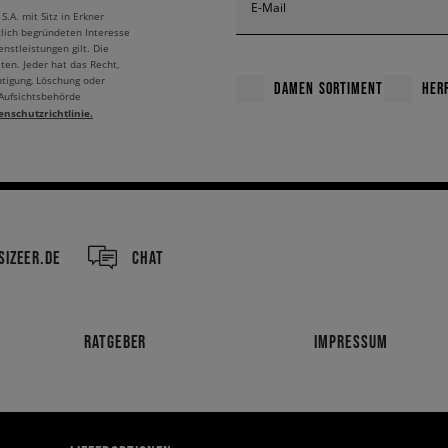
E-Mail
A. mit Sitz in Erkner
tlich begründeten Interesse
nstleistungen gilt. Die
ten. Jeder hat das Recht,
htigung, Löschung oder
DAMEN SORTIMENT
HER
 Aufsichtsbehörde
enschutzrichtlinie.
IZEER.DE
CHAT
RATGEBER
IMPRESSUM