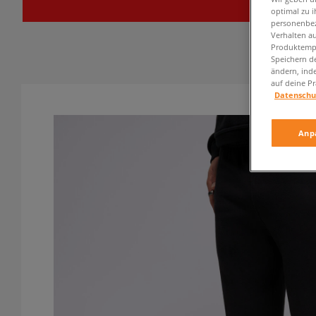
optimal zu i
personenbez
Verhalten au
Produktempf
Speichern d
ändern, ind
auf deine Pr
Datenschu
Anp