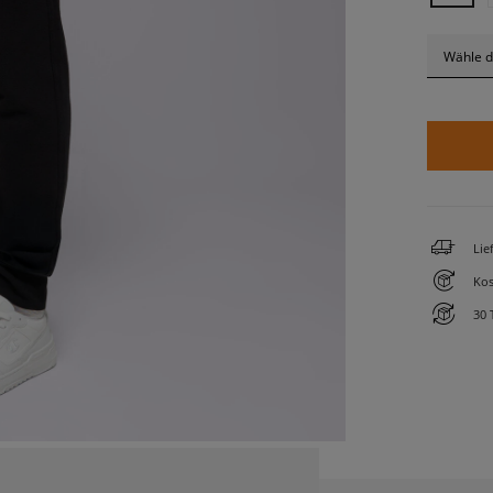
Wähle d
Lie
Kos
30 