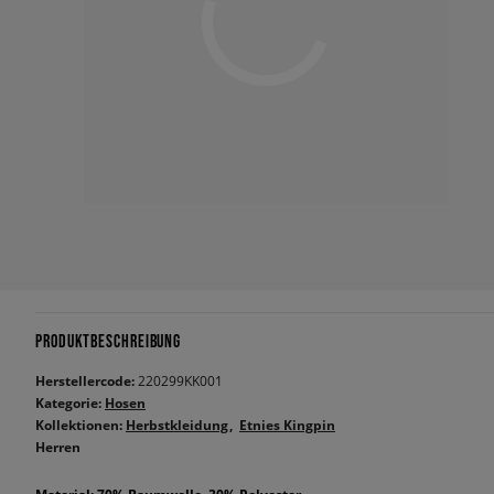
PRODUKTBESCHREIBUNG
Herstellercode:
220299KK001
Kategorie:
Hosen
Kollektionen:
Herbstkleidung
Etnies Kingpin
Herren