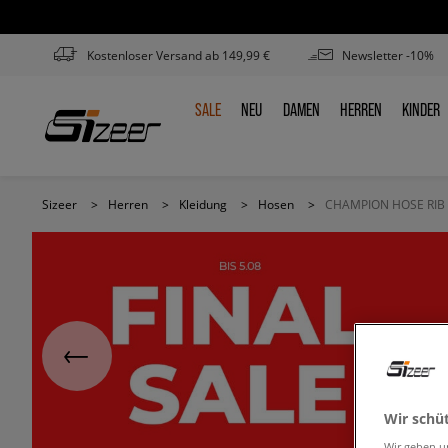
Kostenloser Versand ab 149,99 €
Newsletter -10%
SALE
NEU
DAMEN
HERREN
KINDER
SALE
NEU
DAMEN
HERREN
KINDE
Sizeer
>
Herren
>
Kleidung
>
Hosen
>
CHAMPION HOSE RIB
Wir schü
Wir geben u