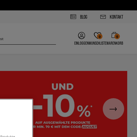
BLOG
KONTAKT
0
0
EINLOGGEN
WUNSCHLISTE
WARENKORB
n Produkte