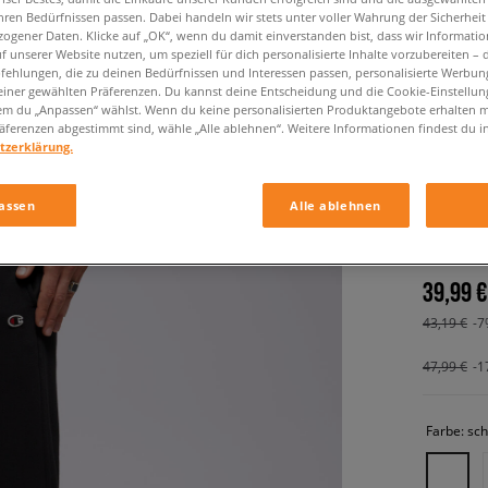
hren Bedürfnissen passen. Dabei handeln wir stets unter voller Wahrung der Sicherheit
ogener Daten. Klicke auf „OK“, wenn du damit einverstanden bist, dass wir Informati
f unserer Website nutzen, um speziell für dich personalisierte Inhalte vorzubereiten – 
ehlungen, die zu deinen Bedürfnissen und Interessen passen, personalisierte Werbun
einer gewählten Präferenzen. Du kannst deine Entscheidung und die Cookie-Einstellung
em du „Anpassen“ wählst. Wenn du keine personalisierten Produktangebote erhalten m
äferenzen abgestimmt sind, wähle „Alle ablehnen“. Weitere Informationen findest du i
tzerklärung.
CHAMPI
assen
Alle ablehnen
herren, h
39,99 €
43,19 €
-7
47,99 €
-1
Farbe:
sc