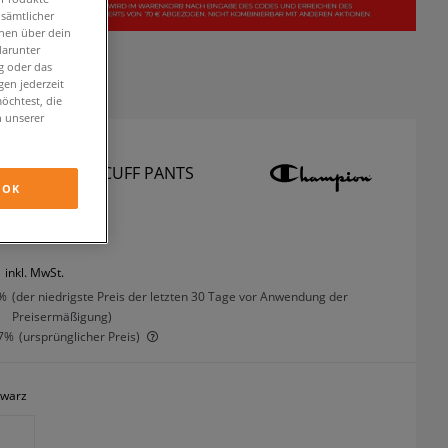
 sämtlicher
onen über dein
darunter
g oder das
en jederzeit
öchtest, die
n unserer
ON HOSE RIB CUFF PANTS
OK
osen
inkl. MwSt.
%
(der niedrigste Preis der letzten 30 Tage vor Anwendung der
Preisermäßigung)
7%
(ursprünglicher Preis)
hwarz