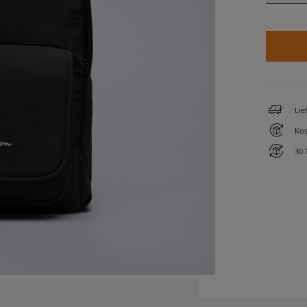
Lie
Kos
30 