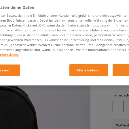
tzten deine Daten
nser Bestes, damit die Einkäufe unserer Kunden erfolgreich sind und die ausgewählte
hren Bedürfnissen passen. Dabei handeln wir stets unter voller Wahrung der Sicherheit
ogener Daten. Klicke auf „OK“, wenn du damit einverstanden bist, dass wir Informati
f unserer Website nutzen, um speziell für dich personalisierte Inhalte vorzubereiten – 
ehlungen, die zu deinen Bedürfnissen und Interessen passen, personalisierte Werbun
einer gewählten Präferenzen. Du kannst deine Entscheidung und die Cookie-Einstellung
em du „Anpassen“ wählst. Wenn du keine personalisierten Produktangebote erhalten m
CHAMPI
äferenzen abgestimmt sind, wähle „Alle ablehnen“. Weitere Informationen findest du i
tzerklärung.
unisex, r
assen
Alle ablehnen
34,99 €
Farbe:
sc
Wähle d