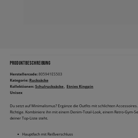
PRODUKTBESCHREIBUNG
Herstellercode:
805941ES503
Kategorie:
Rucksäcke
Kollektionen:
Schulrucksäcke
Etnies Kingpin
Unisex
Du setzt auf Minimalismus? Ergänze die Outfits mit schlichten Accessoire
Richtige. Kombiniere ihn mit einem Denim-Total-Look, einem Retro-Gym-Set
deiner Top-Liste steht.
Hauptfach mit Reißverschluss