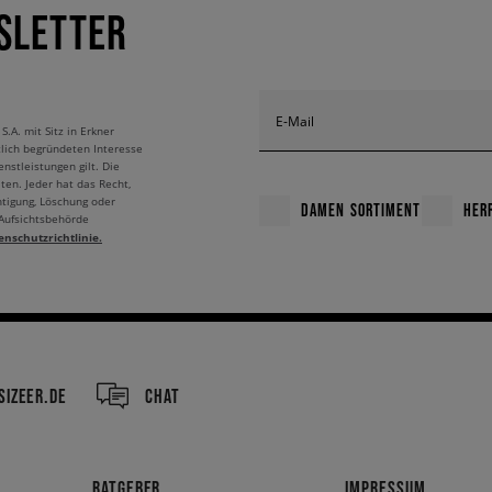
SLETTER
E-Mail
A. mit Sitz in Erkner
tlich begründeten Interesse
nstleistungen gilt. Die
ten. Jeder hat das Recht,
htigung, Löschung oder
DAMEN SORTIMENT
HER
 Aufsichtsbehörde
enschutzrichtlinie.
IZEER.DE
CHAT
RATGEBER
IMPRESSUM