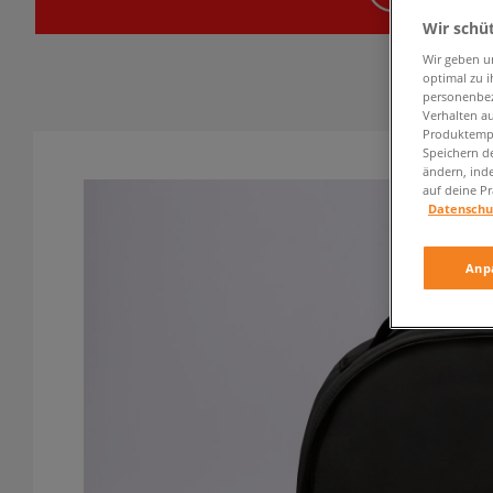
Wir schü
Wir geben u
optimal zu i
personenbez
Verhalten au
Produktempf
Speichern d
ändern, ind
auf deine Pr
Datenschu
Anp