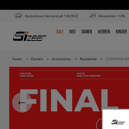
Kostenloser Versand ab 149,99 €
Newsletter -10%
SALE
NEU
DAMEN
HERREN
KINDER
SALE
NEU
DAMEN
HERREN
KINDE
Sizeer
>
Damen
>
Accessoires
>
Rucksäcke
>
CHAMPION B