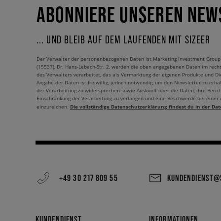
ABONNIERE UNSEREN NEW
... UND BLEIB AUF DEM LAUFENDEN MIT SIZEER
Der Verwalter der personenbezogenen Daten ist Marketing Investment Group S.
(15537), Dr. Hans-Lebach-Str. 2, werden die oben angegebenen Daten im rech
des Verwalters verarbeitet, das als Vermarktung der eigenen Produkte und Die
Angabe der Daten ist freiwillig, jedoch notwendig, um den Newsletter zu erhal
der Verarbeitung zu widersprechen sowie Auskunft über die Daten, ihre Beric
Einschränkung der Verarbeitung zu verlangen und eine Beschwerde bei einer
Die vollständige Datenschutzerklärung findest du in der Dat
einzureichen.
+49 30 217 809 55
KUNDENDIENST@S
KUNDENDIENST
INFORMATIONEN