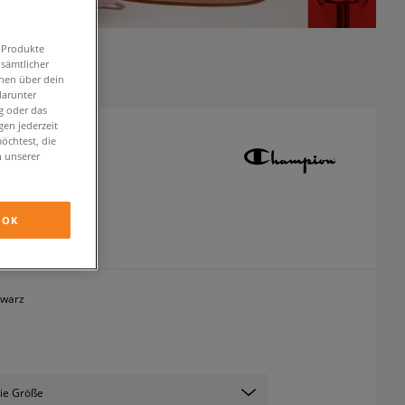
n Produkte
 sämtlicher
onen über dein
darunter
g oder das
en jederzeit
öchtest, die
ON BACKPACK
n unserer
ucksäcke
OK
inkl. MwSt.
hwarz
ie Größe