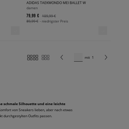
ADIDAS TAEKWONDO MEI BALLET W
damen
79,99 €
109,99 €
89,99 €
- niedrigster Preis
mit
1
ne schmale Silhouette und eine leichte
n Komfort von Sneakers lieben, aber nach etwas
kt durchgestylten Outfits passen.