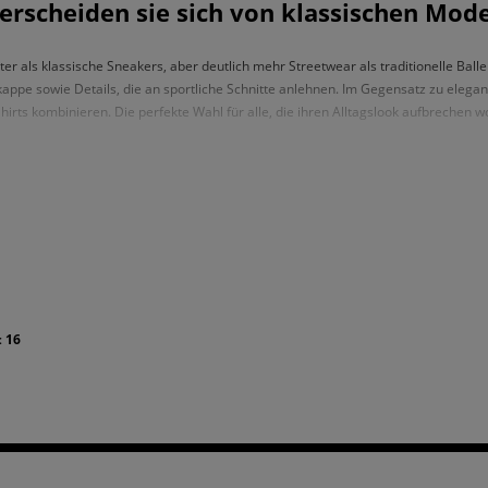
erscheiden sie sich von klassischen Mode
hter als klassische Sneakers, aber deutlich mehr Streetwear als traditionelle Ball
pe sowie Details, die an sportliche Schnitte anlehnen. Im Gegensatz zu elegan
irts kombinieren. Die perfekte Wahl für alle, die ihren Alltagslook aufbrechen w
rinas im Urban-Look?
Klassik auf Streetwear trifft. Du kannst sie kombinieren mit:
:
16
ige Ballerinas
lassen es optisch leichter wirken und
braune Ballerinas
passen per
nten Retro-Vibe zu verleihen.
en und sportlichem Logo – welche sollte 