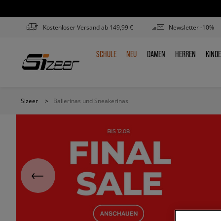
Kostenloser Versand ab 149,99 €
Newsletter -10%
SCHULE
NEU
DAMEN
HERREN
KIND
SCHULE
NEU
DAMEN
HERREN
KIN
Sizeer
>
Ballerinas und Sneakerinas