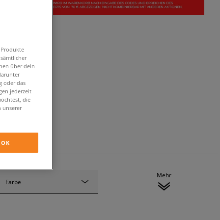
n Produkte
 sämtlicher
onen über dein
darunter
g oder das
en jederzeit
öchtest, die
n unserer
OK
Mehr
Farbe