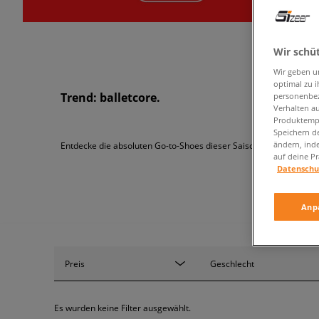
Wir schü
Wir geben u
optimal zu i
Trend: balletcore.
personenbez
Verhalten au
Produktempf
Speichern d
ändern, ind
Entdecke die absoluten Go-to-Shoes dieser Saison!
auf deine Pr
Datenschu
Anp
Preis
Geschlecht
Es wurden keine Filter ausgewählt.