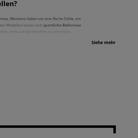
llen?
erinas. Meistens haben sie eine flache Sohle, ein
ten Modellen lassen sich
sportliche Ballerinas
ollen, ohne auf den Komfort zu verzichten.
Siehe mehr
fekt zu Outfits mit Denim, Ecru und camelfarbenen
man wählen?