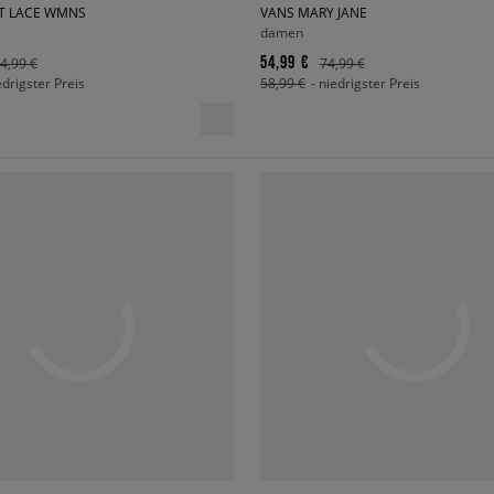
IFT LACE WMNS
VANS MARY JANE
damen
54,99 €
4,99 €
74,99 €
edrigster Preis
58,99 €
- niedrigster Preis