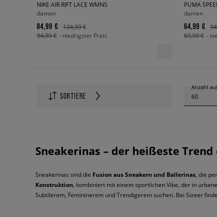
NIKE AIR RIFT LACE WMNS
PUMA SPEE
damen
damen
84,99 €
64,99 €
134,99 €
94
94,99 €
- niedrigster Preis
69,99 €
- ni
Anzahl auf
SORTIERE
60
Sneakerinas – der heißeste Trend 
Sneakerinas sind die
Fusion aus Sneakern und Ballerinas
, die p
Konstruktion
, kombiniert mit einem sportlichen Vibe, der in urban
Subtilerem, Femininerem und Trendigerem suchen. Bei Sizeer findest