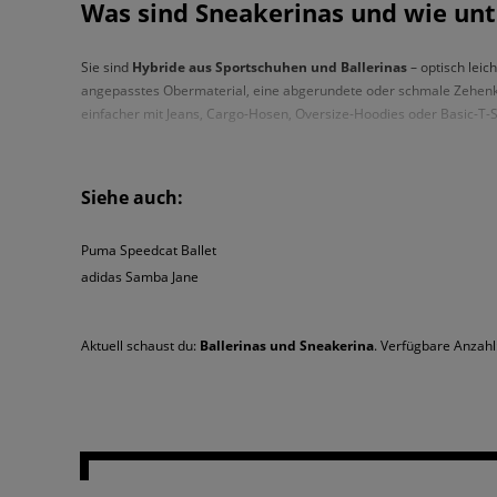
Was sind Sneakerinas und wie unt
Sie sind
Hybride aus Sportschuhen und Ballerinas
– optisch leic
angepasstes Obermaterial, eine abgerundete oder schmale Zehenkap
einfacher mit Jeans, Cargo-Hosen, Oversize-Hoodies oder Basic-T-Sh
Wie kombiniert man Damen Balle
Siehe auch:
Damen Ballerinas
im Sneakerina-Style sehen dort am besten aus, wo 
Puma Speedcat Ballet
adidas Samba Jane
weiten Jeans und einem Crop-Top,
einem Plissee-Rock und einer Bomberjacke,
einer Leinenhose und einem figurbetonten Longsleeve.
Aktuell schaust du:
Ballerinas und Sneakerina
. Verfügbare Anzahl
Schwarze Ballerinas
verleihen dem Style mehr Ausdrucksstärke,
be
Accessoires. Ein einfacher Weg, um deinem Alltags-Look einen deze
Ballerinas mit Riemchen, Schleif