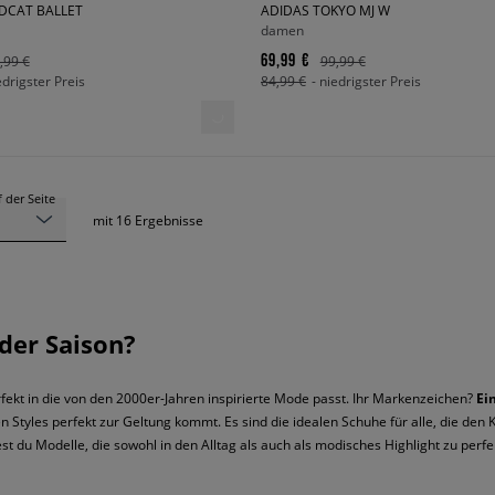
DCAT BALLET
ADIDAS TOKYO MJ W
damen
69,99 €
,99 €
99,99 €
edrigster Preis
84,99 €
- niedrigster Preis
 der Seite
mit
16
Ergebnisse
der Saison?
erfekt in die von den 2000er-Jahren inspirierte Mode passt. Ihr Markenzeichen?
Ei
en Styles perfekt zur Geltung kommt. Es sind die idealen Schuhe für alle, die de
 du Modelle, die sowohl in den Alltag als auch als modisches Highlight zu perfe