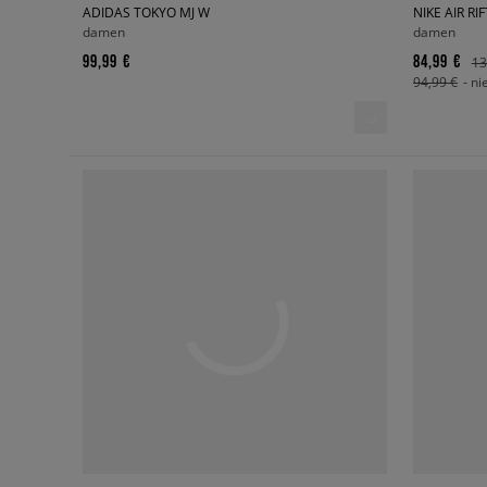
ADIDAS TOKYO MJ W
NIKE AIR R
damen
damen
99,99 €
84,99 €
13
94,99 €
- ni