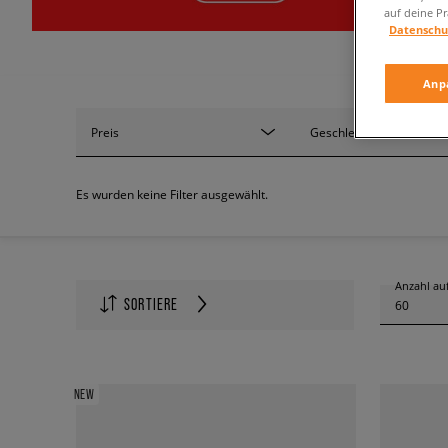
auf deine Pr
Datenschu
Anp
Preis
Geschlecht
Es wurden keine Filter ausgewählt.
Anzahl auf
SORTIERE
60
NEW