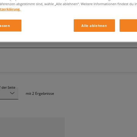
äferenzen abgestimmt sind, wähle „Alle ablehnen“. Weitere Informationen findest du i
tzerklärung.
ADIDAS SAMBA JANE
assen
Alle ablehnen
Größe
Farbe
 der Seite
mit
2
Ergebnisse