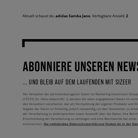
Aktuell schaust du:
adidas Samba Jane
. Verfügbare Anzahl:
2
ABONNIERE UNSEREN NEW
... UND BLEIB AUF DEM LAUFENDEN MIT SIZEER
Der Verwalter der personenbezogenen Daten ist Marketing Investment Group S.
(15537), Dr. Hans-Lebach-Str. 2, werden die oben angegebenen Daten im rech
des Verwalters verarbeitet, das als Vermarktung der eigenen Produkte und Die
Angabe der Daten ist freiwillig, jedoch notwendig, um den Newsletter zu erhal
der Verarbeitung zu widersprechen sowie Auskunft über die Daten, ihre Beric
Einschränkung der Verarbeitung zu verlangen und eine Beschwerde bei einer
Die vollständige Datenschutzerklärung findest du in der Dat
einzureichen.