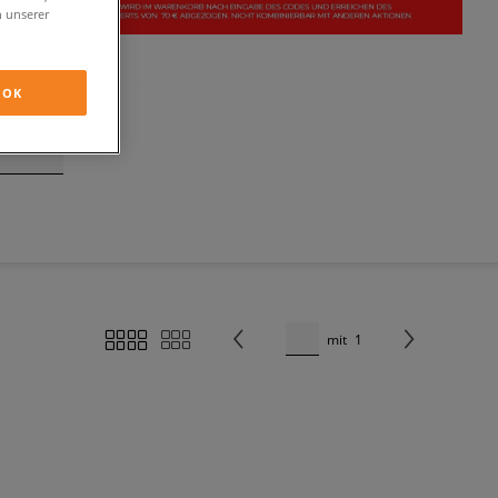
n unserer
OK
mit
1