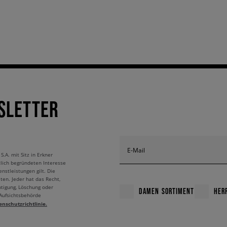
SLETTER
E-Mail
A. mit Sitz in Erkner
tlich begründeten Interesse
nstleistungen gilt. Die
ten. Jeder hat das Recht,
htigung, Löschung oder
DAMEN SORTIMENT
HER
 Aufsichtsbehörde
enschutzrichtlinie.