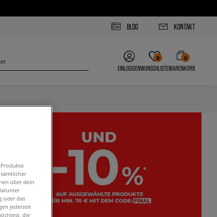
BLOG
KONTAKT
0
0
EINLOGGEN
WUNSCHLISTE
WARENKORB
n Produkte
 sämtlicher
onen über dein
darunter
g oder das
en jederzeit
öchtest, die