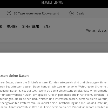
NEWSLETTER -10%
30 Tage kostenloser Rückversand
Deals
ER
MARKEN
STREETWEAR
SALE
DER
MARKEN
STREETWEAR
SALE
tzten deine Daten
nser Bestes, damit die Einkäufe unserer Kunden erfolgreich sind und die ausgewählte
hren Bedürfnissen passen. Dabei handeln wir stets unter voller Wahrung der Sicherheit
ogener Daten. Klicke auf „OK“, wenn du damit einverstanden bist, dass wir Informati
f unserer Website nutzen, um speziell für dich personalisierte Inhalte vorzubereiten – 
ehlungen, die zu deinen Bedürfnissen und Interessen passen, personalisierte Werbun
einer gewählten Präferenzen. Du kannst deine Entscheidung und die Cookie-Einstellung
em du „Anpassen“ wählst. Wenn du keine personalisierten Produktangebote erhalten m