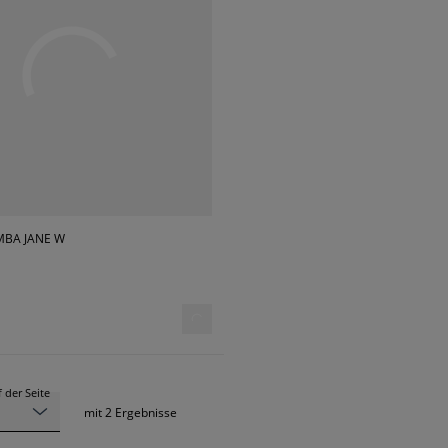
MBA JANE W
 der Seite
mit
2
Ergebnisse