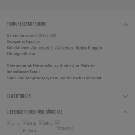
PRODUKTBESCHREIBUNG
Herstellercode:
DQ8423-600
Kategorie:
Sneaker
Kollektionen:
Air Jordan 1
Air Jordan
Etnies Kingpin
Für Jugendliche
Obermaterial: Naturleder, synthetisches Material
Innenfutter: Textil
Sohle: Air Dämpfungssystem, synthetisches Material
BEWERTUNGEN
LIEFERMETHODEN UND RÜCKGABE