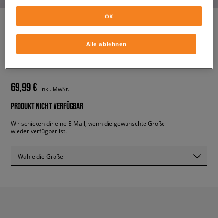
OK
Alle ablehnen
AIR JORDAN 1 MID
kinder, sneaker
69,99 €
inkl. MwSt.
PRODUKT NICHT VERFÜGBAR
Wir schicken dir eine E-Mail, wenn die gewünschte Größe
wieder verfügbar ist.
Wähle die Größe