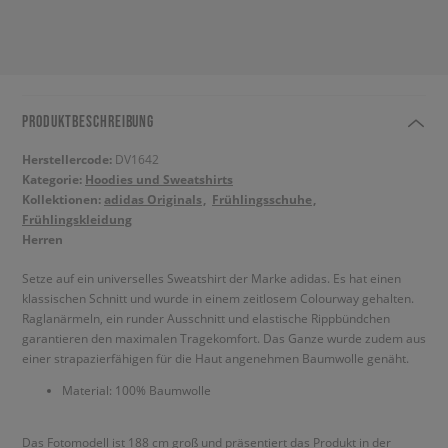
PRODUKTBESCHREIBUNG
Herstellercode:
DV1642
Kategorie:
Hoodies und Sweatshirts
Kollektionen:
adidas Originals
Frühlingsschuhe
Frühlingskleidung
Herren
Setze auf ein universelles Sweatshirt der Marke adidas. Es hat einen
klassischen Schnitt und wurde in einem zeitlosem Colourway gehalten.
Raglanärmeln, ein runder Ausschnitt und elastische Rippbündchen
garantieren den maximalen Tragekomfort. Das Ganze wurde zudem aus
einer strapazierfähigen für die Haut angenehmen Baumwolle genäht.
Material: 100% Baumwolle
Das Fotomodell ist 188 cm groß und präsentiert das Produkt in der