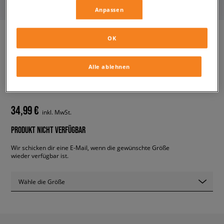
Anpassen
OK
ADIDAS SWEATSHIRT
Alle ablehnen
ESSENTIAL CREW
herren, hoodies und sweatshirts
34,99 €
inkl. MwSt.
PRODUKT NICHT VERFÜGBAR
Wir schicken dir eine E-Mail, wenn die gewünschte Größe
wieder verfügbar ist.
Wähle die Größe