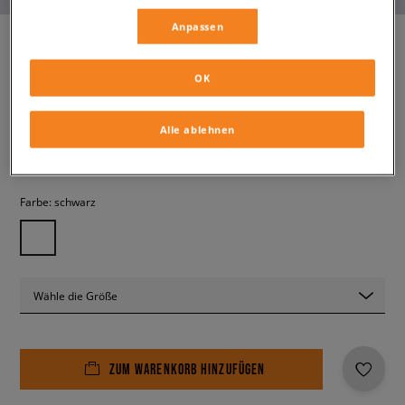
Anpassen
OK
ADIDAS SUPERSTAR
herren, sneaker
Alle ablehnen
79,99 €
inkl. MwSt.
Farbe:
schwarz
Wähle die Größe
ZUM WARENKORB HINZUFÜGEN