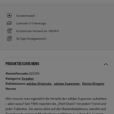
Sondermodell
Lieferzeit 3-5 Werktage
Kostenloser Versand ab 149,99 €
30 Tage Rückgaberecht
PRODUKTBESCHREIBUNG
Herstellercode:
JQ3209
Kategorie:
Sneaker
Kollektionen:
adidas Originals
adidas Superstar
Etnies Kingpin
Herren
Hier müsste man eigentlich die Vorteile der adidas Superstar aufzählen
– aber wozu? Seit 1969 matchen die „Shell Shoes“ mit jedem Trend und
jeder Subkultur. Sie waren aktiv auf den Basketballplätzen, standen auf
Skateboards, waren in Musikvideos und Filmen zu sehen. Sie passten