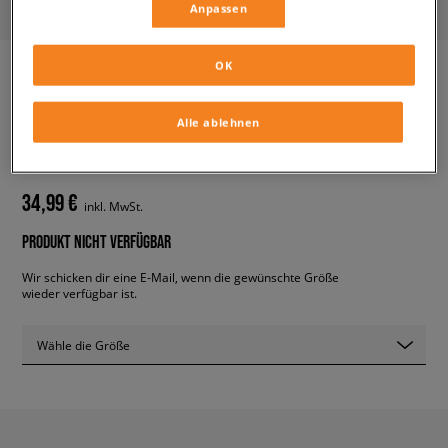
Anpassen
OK
ADIDAS SUPERSTAR CF I
Alle ablehnen
kinder, sneaker
34,99 €
inkl. MwSt.
PRODUKT NICHT VERFÜGBAR
Wir schicken dir eine E-Mail, wenn die gewünschte Größe
wieder verfügbar ist.
Wähle die Größe