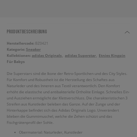
PRODUKTBESCHREIBUNG
Herstellercode:
BZ0421
Kategorie:
Sneaker
Kollektionen:
adidas Originals
adidas Superstar
Etnies Kingpin
Für Babys
Die Superstars sind die Ikone der Retro-Sportlichen und des City Styles.
Für Komfort und Robustheit ist die Herstellung des Schaftes aus
Naturleder und des Inneren aus Textil verantwortlich. Den Komfort
erhöht die elastische und antibakterielle Ortholite Einlage. Schnelles Ein-
und Ausziehen ermöglicht dar Klettverschluss. Die charakteristischen 3
Streifen aus Kunstleder beleben das Ganze. Auf der Zunge und der
Hinterkappe befindet sich das Adidas Originals Logo. Unverändert
blieben die Gummimuschel, welche die Zehen schützt und das
Fischgrätenprofil der Sohle.
Obermaterial: Naturleder, Kunstleder