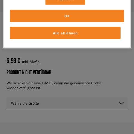
OK
Alle ablehnen
ADIDAS SOCKEN CONFETE PR
unisex, socken
5,99 €
inkl. MwSt.
PRODUKT NICHT VERFÜGBAR
Wir schicken dir eine E-Mail, wenn die gewünschte Größe
wieder verfügbar ist.
Wähle die Größe