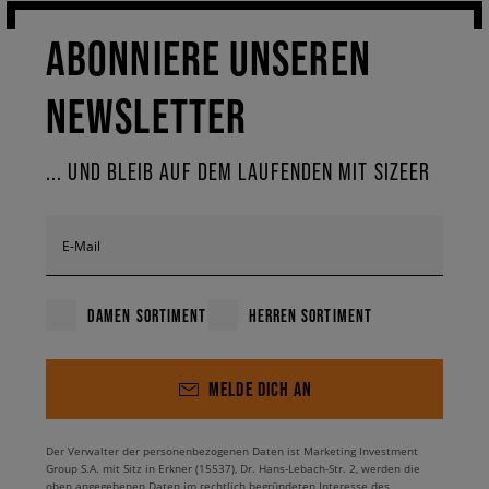
ABONNIERE UNSEREN
NEWSLETTER
... UND BLEIB AUF DEM LAUFENDEN MIT SIZEER
E-Mail
DAMEN SORTIMENT
HERREN SORTIMENT
MELDE DICH AN
Der Verwalter der personenbezogenen Daten ist Marketing Investment
Group S.A. mit Sitz in Erkner (15537), Dr. Hans-Lebach-Str. 2, werden die
oben angegebenen Daten im rechtlich begründeten Interesse des