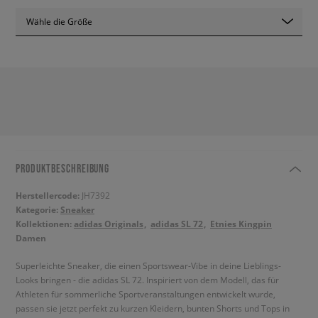
Wähle die Größe
PRODUKTBESCHREIBUNG
Herstellercode:
JH7392
Kategorie:
Sneaker
Kollektionen:
adidas Originals
adidas SL 72
Etnies Kingpin
Damen
Superleichte Sneaker, die einen Sportswear-Vibe in deine Lieblings-
Looks bringen - die adidas SL 72. Inspiriert von dem Modell, das für
Athleten für sommerliche Sportveranstaltungen entwickelt wurde,
passen sie jetzt perfekt zu kurzen Kleidern, bunten Shorts und Tops in