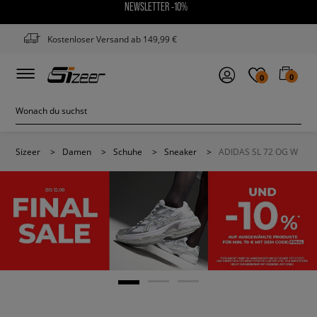
NEWSLETTER -10%
Kostenloser Versand ab 149,99 €
0
0
Sizeer
>
Damen
>
Schuhe
>
Sneaker
>
ADIDAS SL 72 OG W