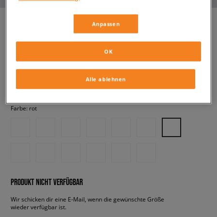
Anpassen
ADIDAS SL 72 OG W
OK
damen, sneaker
Alle ablehnen
54,99 €
inkl. MwSt.
Farbe:
rot
PRODUKT NICHT VERFÜGBAR
Wir schicken dir eine E-Mail, wenn die gewünschte Größe
wieder verfügbar ist.