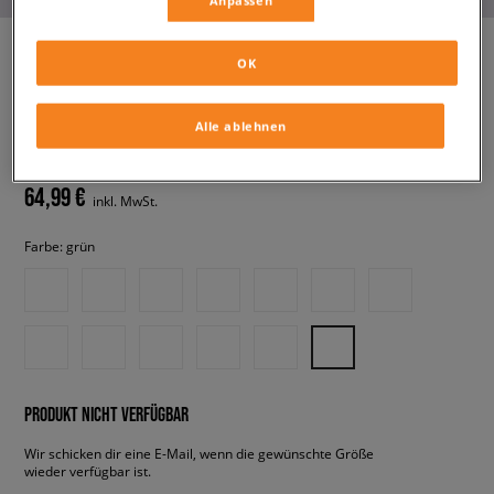
Anpassen
OK
ADIDAS SL 72 OG W
damen, sneaker
Alle ablehnen
64,99 €
inkl. MwSt.
Farbe:
grün
PRODUKT NICHT VERFÜGBAR
Wir schicken dir eine E-Mail, wenn die gewünschte Größe
wieder verfügbar ist.