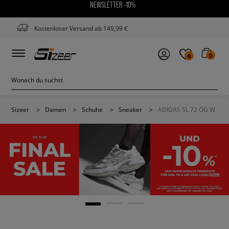
NEWSLETTER -10%
Kostenloser Versand ab 149,99 €
0
0
Sizeer
>
Damen
>
Schuhe
>
Sneaker
>
ADIDAS SL 72 OG W