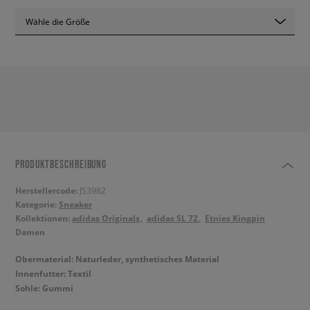
Wähle die Größe
PRODUKTBESCHREIBUNG
Herstellercode:
JS3982
Kategorie:
Sneaker
Kollektionen:
adidas Originals
adidas SL 72
Etnies Kingpin
Damen
Obermaterial: Naturleder, synthetisches Material
Innenfutter: Textil
Sohle: Gummi