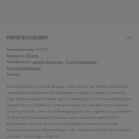
PRODUKTBESCHREIBUNG
Herstellercode:
HJ7906
Kategorie:
Shorts
Kollektionen:
adidas Originals
Frühlingsschuhe
Frühlingskleidung
Damen
Präsentiere deine schöne Bräune in den Shorts der Marke adidas! Das
neue Modell ist ideal an die Silhouetten angepasst, wodurch es deine
Figur betont und deine Beine optisch verlängert. Der leicht erhöhte Bund
verleiht dir ein Gefühl von Selbstvertrauen und hält die Shorts bequem
an Ort und Stelle, wenn du in Bewegung bist. Der angenehm zu tragende
Stoff ist nicht nur bequem, sondern auch umweltfreundlich, da er
größtenteils recycelt wird. Das blaue Farbschema wird durch das
Markenzeichen des Unternehmens - die charakteristischen drei Streifen
und das Trefoil-Logo - ergänzt.