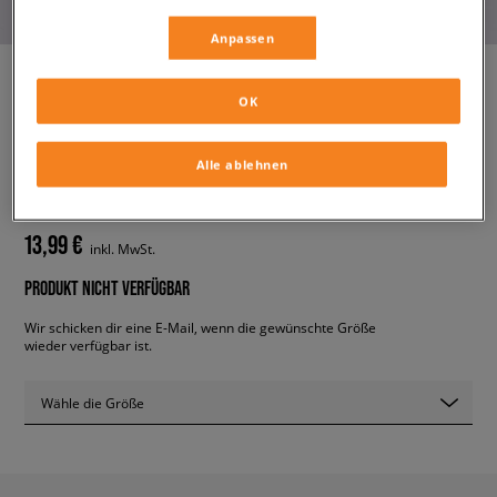
Anpassen
OK
ADIDAS SHORTS BOOTY
SHORTS
Alle ablehnen
damen, shorts
13,99 €
inkl. MwSt.
PRODUKT NICHT VERFÜGBAR
Wir schicken dir eine E-Mail, wenn die gewünschte Größe
wieder verfügbar ist.
Wähle die Größe