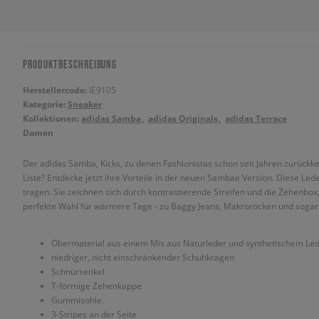
PRODUKTBESCHREIBUNG
Herstellercode:
IE9105
Kategorie:
Sneaker
Kollektionen:
adidas Samba
adidas Originals
adidas Terrace
Damen
Der adidas Samba, Kicks, zu denen Fashionistas schon seit Jahren zurückke
Liste? Entdecke jetzt ihre Vorteile in der neuen Sambae Version. Diese Le
tragen. Sie zeichnen sich durch kontrastierende Streifen und die Zehenbox, 
perfekte Wahl für wärmere Tage - zu Baggy Jeans, Makroröcken und sogar
Obermaterial aus einem Mix aus Naturleder und synthetischem Le
niedriger, nicht einschränkender Schuhkragen
Schnürsenkel
T-förmige Zehenkappe
Gummisohle.
3-Stripes an der Seite