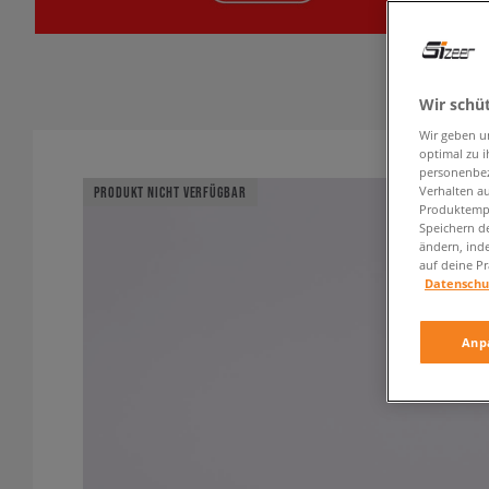
Wir schü
Wir geben u
optimal zu i
personenbez
Verhalten au
PRODUKT NICHT VERFÜGBAR
Produktempf
Speichern d
ändern, ind
auf deine Pr
Datenschu
Anp