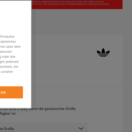
n Produkte
 sämtlicher
onen über dein
 SAMBAE W
darunter
g oder das
neaker
en jederzeit
öchtest, die
n unserer
inkl. MwSt.
OK
ICHT VERFÜGBAR
en dir eine E-Mail, wenn die gewünschte Größe
fügbar ist.
ie Größe