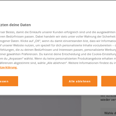
tzten deine Daten
nser Bestes, damit die Einkäufe unserer Kunden erfolgreich sind und die ausgewählte
hren Bedürfnissen passen. Dabei handeln wir stets unter voller Wahrung der Sicherheit
ogener Daten. Klicke auf „OK“, wenn du damit einverstanden bist, dass wir Informati
ADIDAS
f unserer Website nutzen, um speziell für dich personalisierte Inhalte vorzubereiten – 
ehlungen, die zu deinen Bedürfnissen und Interessen passen, personalisierte Werbun
damen, s
einer gewählten Präferenzen. Du kannst deine Entscheidung und die Cookie-Einstellung
em du „Anpassen“ wählst. Wenn du keine personalisierten Produktangebote erhalten m
äferenzen abgestimmt sind, wähle „Alle ablehnen“. Weitere Informationen findest du i
tzerklärung.
59,99 €
assen
Alle ablehnen
PRODUKT N
Wir schick
wieder ver
Wähle d