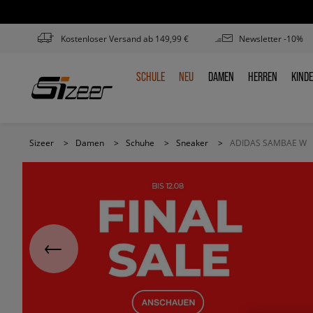
Kostenloser Versand ab 149,99 €
Newsletter -10%
SCHULE
NEU
DAMEN
HERREN
KIND
SCHULE
NEU
DAMEN
HERREN
KIN
Sizeer
>
Damen
>
Schuhe
>
Sneaker
>
ADIDAS SAMBAE W