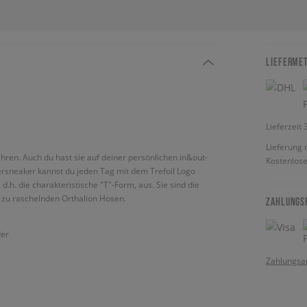
LIEFERME
Lieferzeit
Lieferung 
hren. Auch du hast sie auf deiner persönlichen in&out-
Kostenlose
dersneaker kannst du jeden Tag mit dem Trefoil Logo
d.h. die charakteristische "T"-Form, aus. Sie sind die
 zu raschelnden Orthalion Hosen.
ZAHLUNGS
der
Zahlungsa