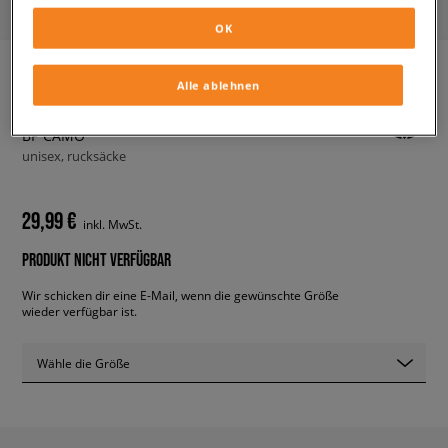
OK
Alle ablehnen
ADIDAS RUCKSACK CLASSIC
BP CAMO
unisex, rucksäcke
29,99 €
inkl. MwSt.
PRODUKT NICHT VERFÜGBAR
Wir schicken dir eine E-Mail, wenn die gewünschte Größe
wieder verfügbar ist.
Wähle die Größe