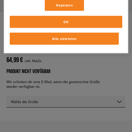
Anpassen
OK
ADIDAS PW TENNIS HU
Alle ablehnen
herren, sneaker
64,99 €
inkl. MwSt.
PRODUKT NICHT VERFÜGBAR
Wir schicken dir eine E-Mail, wenn die gewünschte Größe
wieder verfügbar ist.
Wähle die Größe