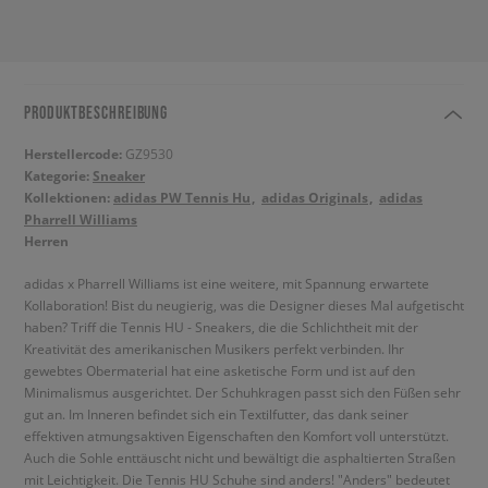
PRODUKTBESCHREIBUNG
Herstellercode:
GZ9530
Kategorie:
Sneaker
Kollektionen:
adidas PW Tennis Hu
adidas Originals
adidas
Pharrell Williams
Herren
adidas x Pharrell Williams ist eine weitere, mit Spannung erwartete
Kollaboration! Bist du neugierig, was die Designer dieses Mal aufgetischt
haben? Triff die Tennis HU - Sneakers, die die Schlichtheit mit der
Kreativität des amerikanischen Musikers perfekt verbinden. Ihr
gewebtes Obermaterial hat eine asketische Form und ist auf den
Minimalismus ausgerichtet. Der Schuhkragen passt sich den Füßen sehr
gut an. Im Inneren befindet sich ein Textilfutter, das dank seiner
effektiven atmungsaktiven Eigenschaften den Komfort voll unterstützt.
Auch die Sohle enttäuscht nicht und bewältigt die asphaltierten Straßen
mit Leichtigkeit. Die Tennis HU Schuhe sind anders! "Anders" bedeutet