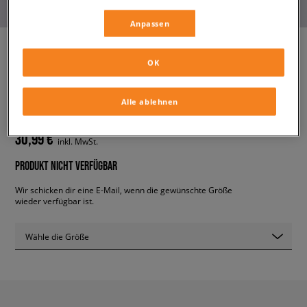
Anpassen
OK
ADIDAS POLO RUGBY SHIRT
herren, polo-shirts
Alle ablehnen
30,99 €
inkl. MwSt.
PRODUKT NICHT VERFÜGBAR
Wir schicken dir eine E-Mail, wenn die gewünschte Größe
wieder verfügbar ist.
Wähle die Größe