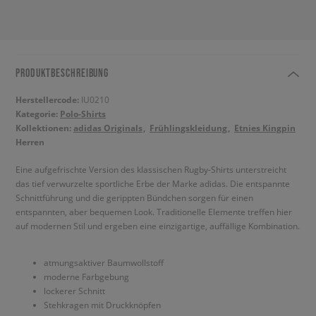
PRODUKTBESCHREIBUNG
Herstellercode:
IU0210
Kategorie:
Polo-Shirts
Kollektionen:
adidas Originals
Frühlingskleidung
Etnies Kingpin
Herren
Eine aufgefrischte Version des klassischen Rugby-Shirts unterstreicht
das tief verwurzelte sportliche Erbe der Marke adidas. Die entspannte
Schnittführung und die gerippten Bündchen sorgen für einen
entspannten, aber bequemen Look. Traditionelle Elemente treffen hier
auf modernen Stil und ergeben eine einzigartige, auffällige Kombination.
atmungsaktiver Baumwollstoff
moderne Farbgebung
lockerer Schnitt
Stehkragen mit Druckknöpfen