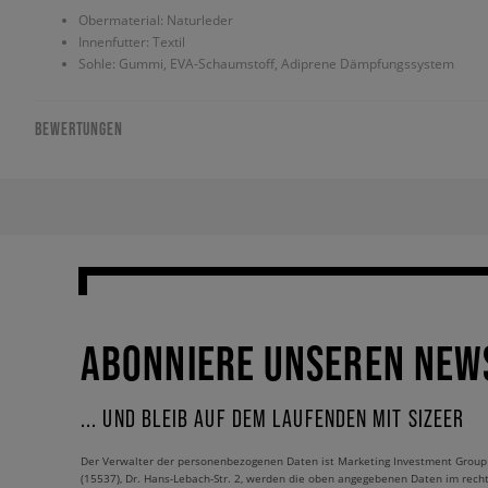
Obermaterial: Naturleder
Innenfutter: Textil
Sohle: Gummi, EVA-Schaumstoff, Adiprene Dämpfungssystem
BEWERTUNGEN
ABONNIERE UNSEREN NEW
... UND BLEIB AUF DEM LAUFENDEN MIT SIZEER
Der Verwalter der personenbezogenen Daten ist Marketing Investment Group S.
(15537), Dr. Hans-Lebach-Str. 2, werden die oben angegebenen Daten im rech