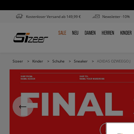
Kostenloser Versand ab 149,99 €
Newsletter -10%
SALE
NEU
DAMEN
HERREN
KINDER
SALE
NEU
DAMEN
HERREN
KINDE
Sizeer
>
Kinder
>
Schuhe
>
Sneaker
>
ADIDAS OZWEEGO J