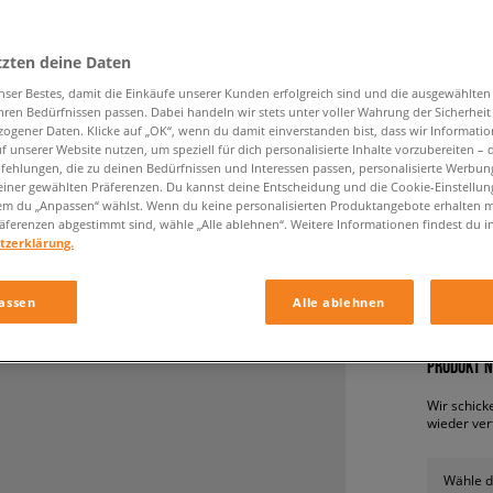
tzten deine Daten
nser Bestes, damit die Einkäufe unserer Kunden erfolgreich sind und die ausgewählte
hren Bedürfnissen passen. Dabei handeln wir stets unter voller Wahrung der Sicherheit
ogener Daten. Klicke auf „OK“, wenn du damit einverstanden bist, dass wir Informati
f unserer Website nutzen, um speziell für dich personalisierte Inhalte vorzubereiten – 
ehlungen, die zu deinen Bedürfnissen und Interessen passen, personalisierte Werbun
einer gewählten Präferenzen. Du kannst deine Entscheidung und die Cookie-Einstellung
ADIDAS
em du „Anpassen“ wählst. Wenn du keine personalisierten Produktangebote erhalten m
kinder, s
äferenzen abgestimmt sind, wähle „Alle ablehnen“. Weitere Informationen findest du i
tzerklärung.
54,99 €
assen
Alle ablehnen
PRODUKT N
Wir schick
wieder ver
Wähle d