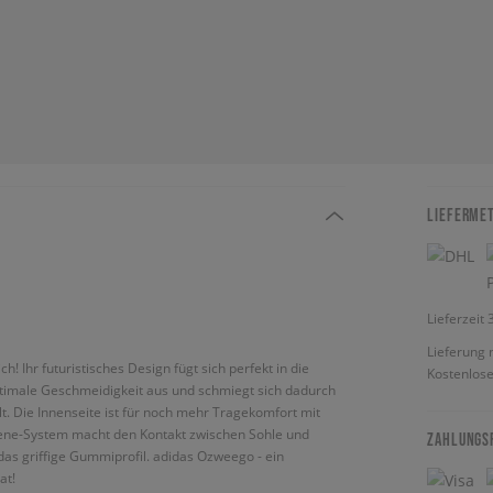
LIEFERME
Lieferzeit
Lieferung 
! Ihr futuristisches Design fügt sich perfekt in die
Kostenlose
ptimale Geschmeidigkeit aus und schmiegt sich dadurch
t. Die Innenseite ist für noch mehr Tragekomfort mit
prene-System macht den Kontakt zwischen Sohle und
ZAHLUNGS
 das griffige Gummiprofil. adidas Ozweego - ein
at!