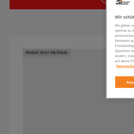
Wir schü
Wir geben u
optimal zu i
personenbez
Verhalten au
Produktempf
Speichern d
PRODUKT NICHT VERFÜGBAR
ändern, ind
auf deine Pr
Datenschu
Anp