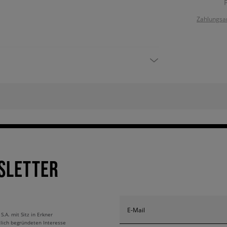
Zahlungsa
SLETTER
E-Mail
A. mit Sitz in Erkner
tlich begründeten Interesse