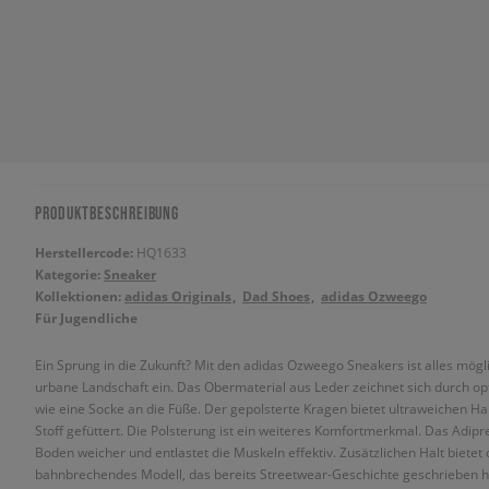
PRODUKTBESCHREIBUNG
Herstellercode:
HQ1633
Kategorie:
Sneaker
Kollektionen:
adidas Originals
Dad Shoes
adidas Ozweego
Für Jugendliche
Ein Sprung in die Zukunft? Mit den adidas Ozweego Sneakers ist alles möglich
urbane Landschaft ein. Das Obermaterial aus Leder zeichnet sich durch o
wie eine Socke an die Füße. Der gepolsterte Kragen bietet ultraweichen Hal
Stoff gefüttert. Die Polsterung ist ein weiteres Komfortmerkmal. Das Adi
Boden weicher und entlastet die Muskeln effektiv. Zusätzlichen Halt bietet
bahnbrechendes Modell, das bereits Streetwear-Geschichte geschrieben h