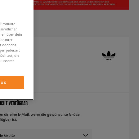
n Produkte
 sämtlicher
onen über dein
darunter
g oder das
en jederzeit
 OZWEEGO
öchtest, die
n unserer
neaker
OK
inkl. MwSt.
ICHT VERFÜGBAR
en dir eine E-Mail, wenn die gewünschte Größe
fügbar ist.
ie Größe