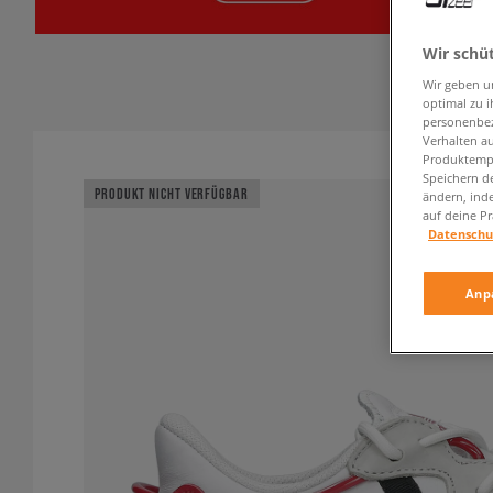
Wir schü
Wir geben u
optimal zu i
personenbez
Verhalten au
Produktempf
Speichern d
PRODUKT NICHT VERFÜGBAR
ändern, ind
auf deine Pr
Datenschu
Anp