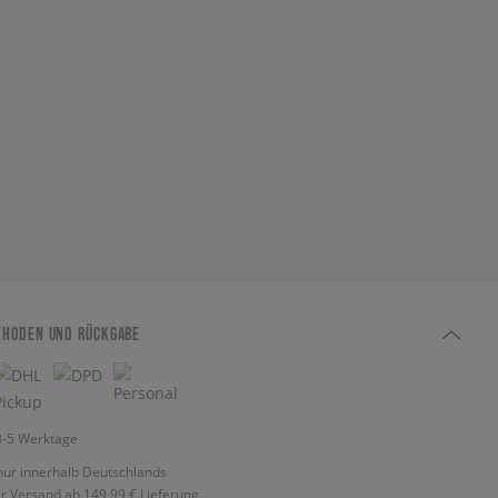
THODEN UND RÜCKGABE
 3-5 Werktage
nur innerhalb Deutschlands
r Versand ab 149,99 €
Lieferung