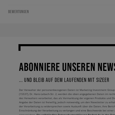
BEWERTUNGEN
ABONNIERE UNSEREN NEW
... UND BLEIB AUF DEM LAUFENDEN MIT SIZEER
Der Verwalter der personenbezogenen Daten ist Marketing Investment Group S.
(15537), Dr. Hans-Lebach-Str. 2, werden die oben angegebenen Daten im rech
des Verwalters verarbeitet, das als Vermarktung der eigenen Produkte und Die
Angabe der Daten ist freiwillig, jedoch notwendig, um den Newsletter zu erhal
der Verarbeitung zu widersprechen sowie Auskunft über die Daten, ihre Beric
Einschränkung der Verarbeitung zu verlangen und eine Beschwerde bei einer
Die vollständige Datenschutzerklärung findest du in der Dat
einzureichen.