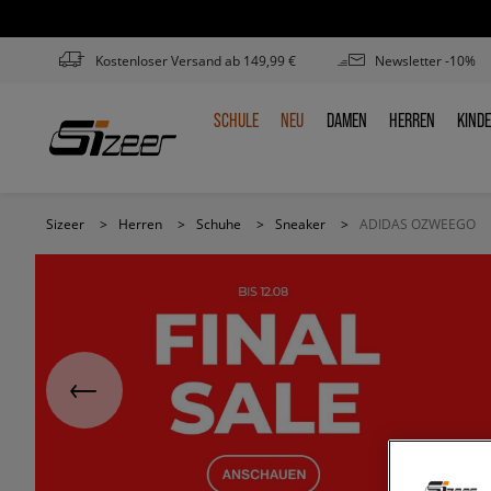
Kostenloser Versand ab 149,99 €
Newsletter -10%
SCHULE
NEU
DAMEN
HERREN
KIND
SCHULE
NEU
DAMEN
HERREN
KIN
Sizeer
>
Herren
>
Schuhe
>
Sneaker
>
ADIDAS OZWEEGO