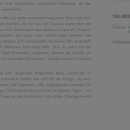
eine dynamische, futuristische Silhouette, die das
 auszeichnet.
ZAHLUNGS
Mix aus Leder und Nubuk hergestellt. Dies sorgt nicht
 den Komfort, der sich aus der Tatsache ergibt, dass das
aus einer Kombination aus weißem und grauem Material
n Streifen und einem roten herzförmigen Element. Die
em Adipren, EVA-Schaumstoff und Gummi-Mix hergestellt
Zahlungsa
t effektivem Grip sorgt dafür, dass du selbst auf der
Textil Innenfutter hergestellt, welches die Gefahr vor
sich ideal dem Fuß anpasst - und dies natürlich in einem
d eine universelle Möglichkeit deine Garderobe zu
treetwear Outfits, wie auch für die Alltags-, als auch
 Hoodie und Cargohose, oder Jogginghosen anziehen. An
gs T-Shirt kombinieren und sie an kälteren Tagen - mit
rage sie, wie du möchtest - die adidas Ozweego kannst