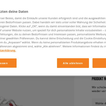
tzten deine Daten
nser Bestes, damit die Einkäufe unserer Kunden erfolgreich sind und die ausgewählte
hren Bedürfnissen passen. Dabei handeln wir stets unter voller Wahrung der Sicherheit
ogener Daten. Klicke auf „OK“, wenn du damit einverstanden bist, dass wir Informati
f unserer Website nutzen, um speziell für dich personalisierte Inhalte vorzubereiten – 
ehlungen, die zu deinen Bedürfnissen und Interessen passen, personalisierte Werbun
einer gewählten Präferenzen. Du kannst deine Entscheidung und die Cookie-Einstellung
ADIDAS
em du „Anpassen“ wählst. Wenn du keine personalisierten Produktangebote erhalten m
äferenzen abgestimmt sind, wähle „Alle ablehnen“. Weitere Informationen findest du i
herren, s
tzerklärung.
84,99 €
assen
Alle ablehnen
PRODUKT N
Wir schick
wieder ver
Wähle d