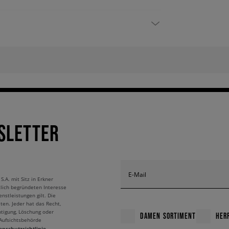
SLETTER
E-Mail
A. mit Sitz in Erkner
tlich begründeten Interesse
nstleistungen gilt. Die
ten. Jeder hat das Recht,
htigung, Löschung oder
DAMEN SORTIMENT
HER
 Aufsichtsbehörde
enschutzrichtlinie.