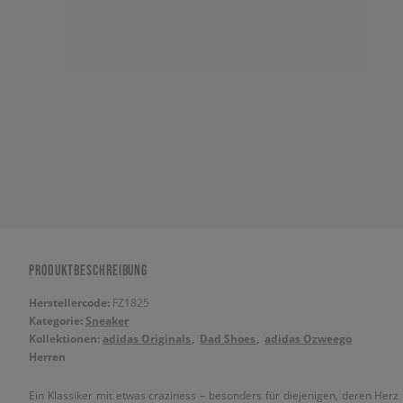
PRODUKTBESCHREIBUNG
Herstellercode:
FZ1825
Kategorie:
Sneaker
Kollektionen:
adidas Originals
Dad Shoes
adidas Ozweego
Herren
Ein Klassiker mit etwas craziness – besonders für diejenigen, deren Herz