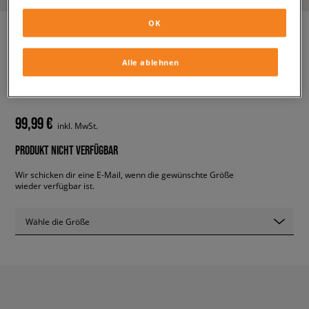
OK
Alle ablehnen
ADIDAS NMD_V3
herren, sneaker
99,99 €
inkl. MwSt.
PRODUKT NICHT VERFÜGBAR
Wir schicken dir eine E-Mail, wenn die gewünschte Größe
wieder verfügbar ist.
Wähle die Größe