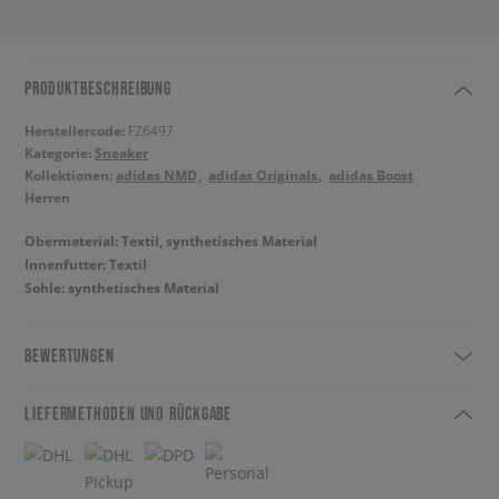
PRODUKTBESCHREIBUNG
Herstellercode:
FZ6497
Kategorie:
Sneaker
Kollektionen:
adidas NMD
adidas Originals
adidas Boost
Herren
Obermaterial: Textil, synthetisches Material
Innenfutter: Textil
Sohle: synthetisches Material
BEWERTUNGEN
LIEFERMETHODEN UND RÜCKGABE